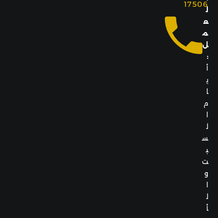
17506
ل
ع
م
ل
:
أ
ي
ا
م
ا
ل
س
ب
ت
و
ا
ل
أ