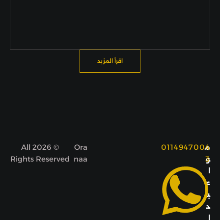
اقرأ المزيد
© 2026 All
Ora
0114947004
م
Rights Reserved
naa
3
و
ا
ع
ي
د
ا