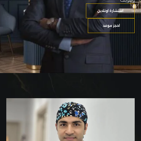
وهويتك
استشارة اونلاين
احجز موعد