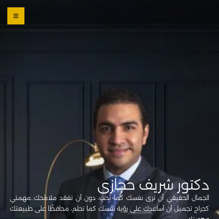
0 800
123
1234
OUR
LOCATI
ONS
دكتور شريف حجازى
الجمال الحقيقي أن ترى نفسك كما تحب، دون أن تفقد ملامحك..
مهمتي
كجراح تجميل أن أساعدك على رؤية نفسك كما تحلم، محافظًا على طبيعتك