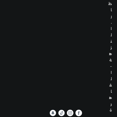
ط
ا
ر
،
ا
ل
ن
ز
ه
ة
–
ا
ل
ق
ا
ه
ر
ة