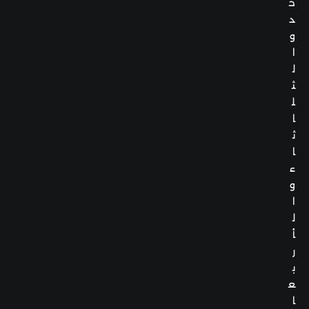
ح
د
و
ا
ل
ث
ل
ا
ث
ا
ء
و
ا
ل
أ
ر
ب
ع
ا