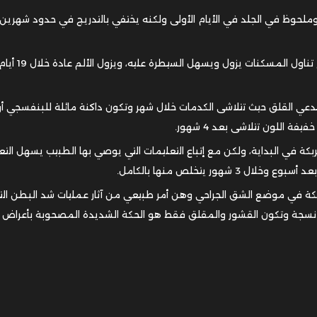
ملحوظ في الجلد في الأيام الأولى ولكنه يختفي بالتدريج في حدود شهرين
في الأسبوع الأول يكون الأم ملحوظاً ولكن مع تناول المسكنات يزول ويسهل السيطرة عليه، ويزول الألم عادة خلال 9
 ستدعي القلق حيث تتلاشى الكدمات خلال شهر وتكون داكنة مائلة للبنفسجي أو
 اللون تتلاشى بعد 4 شهور.
كة في البداية، ولكن مع إتباع التعليمات التي يوصي بها الطبيب يسهل التع
هور يتخلص منها بالكامل.
في موضع الشق الجراحي وهن أمر طبيعي من آثار عمليات شد البطن التي
لأنسجة وتكون القشور والمقلق فقط هو الحكة الشديدة المصحوبة بأعراض