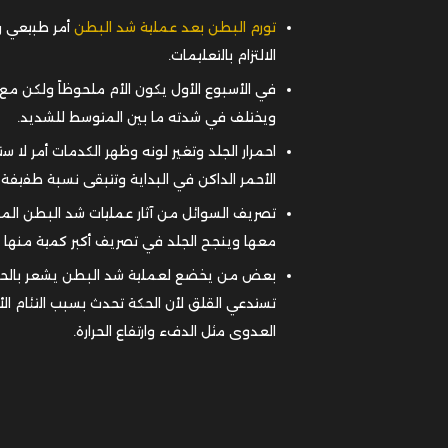
تورم البطن بعد عملية شد البطن
أمر طبيعي و
الالتزام بالتعليمات.
ويختلف في شدته ما بين المتوسط للشديد.
احمرار الجلد وتغير لونه وظهر الكدمات أمر لا
الأحمر الداكن في البداية وتتبقى نسبة طفيفة خفيفة
تصريف السوائل من آثار عمليات شد البطن المرب
معها وينجح الجلد في تصريف أكبر كمية منها بعد أسبوع وخلال 3 ش
بعض من يخضع لعملية شد البطن يشعر بالحكة 
تستدعي القلق لأن الحكة تحدث بسبب التئام ا
العدوى مثل الدفء وارتفاع الحرارة.