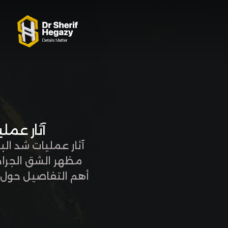
0 800 123 1234
OUR LOCATIONS
آثار عمليات
آثار عمليات شد ال
مظهر الشق الجراح
أهم التفاصيل حول آ
مضاعفات أثناء الت