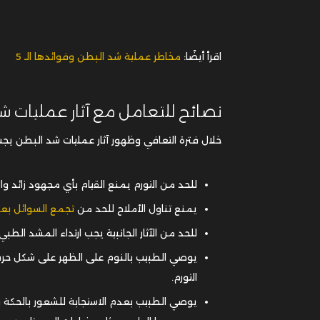
اقرأ أيضًا:
مخاطر عملية شد البطن وفوائدها الـ 5
نصائح للتعامل مع آثار عمليات ش
خلال فترة التعافي وظهور آثار عمليات شد البطن ي
للحد من التورم يمنع القيام بأي مجهود زائد و
يمنع تناول الأملاح للحد من
تجمع السوائل بع
للحد من الآثار الجانبية يجب ارتداء المشد الطبي
يوصي الطبيب بالنوم على الظهر على شكل ح
التورم.
يوصي الطبيب بعدم الاستجابة للشعور بالحكة وتج