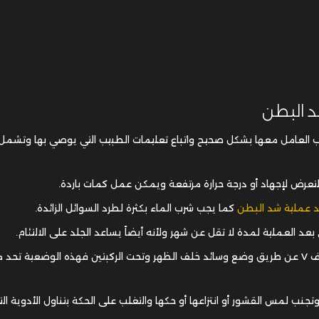
د البطن
جب العامل معها بشكل صحيح واتباع تعليمات الطبيب التي يوصي بها وتشمل:
التعرض لإجهاد أو درجة حرارة مرتفعة ويمكن عمل كمات باردة.
د عملية شد البطن
كما يجب شرب الماء بكثرة لطرد السوائل الزائدة.
 بعد العملية لمدة لا تقل عن شهر ولأنه أيضاً يساعد الجلد على الالتئام.
رف
V
عن طريق وضع وسائد خلف الظهر وتحت الركبتين فهذه الوضعية تحد 
نب لمس القشور أو انتزاعها أو حكها والتغلب على الحكة بتناول الأدوية الت