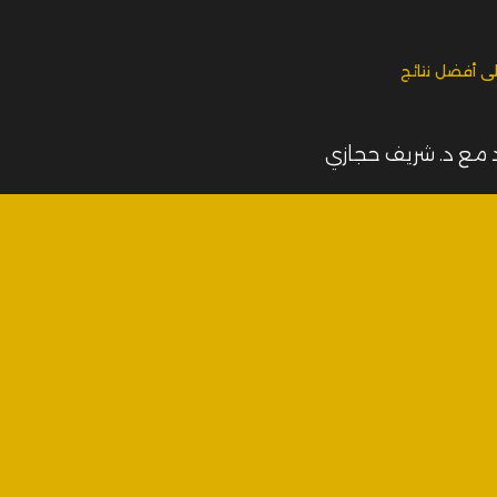
ى أفضل نتائج
 مع د. شريف حجازي