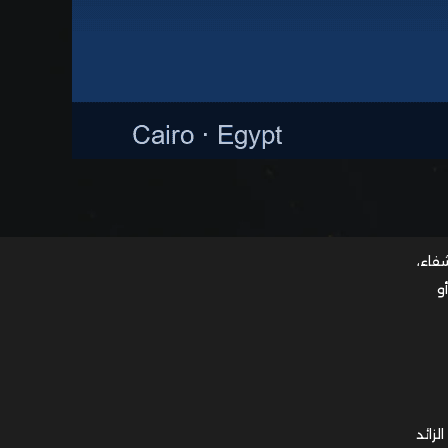
فاء،
و
زائد