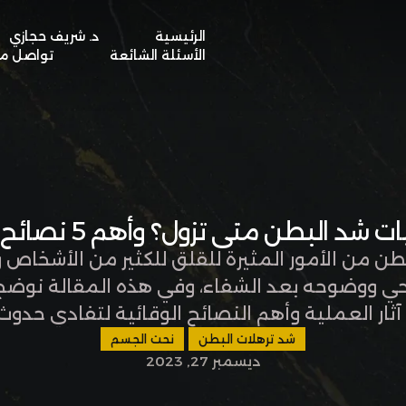
الرئيسية
د. شريف حجازي
BOOK A VISIT
الأسئلة الشائعة
تواصل مع
 شد البطن متى تزول؟ وأهم 5 نصائح للوقاية
بطن من الأمور المثيرة للقلق للكثير من الأشخاص
ي ووضوحه بعد الشفاء، وفي هذه المقالة نوضح 
ثار العملية وأهم النصائح الوقائية لتفادي حد
عافي وتفاصيل أخرى مهمة تتعرف عليها في المقا
شد ترهلات البطن
نحت الجسم
ديسمبر 27, 2023
معنا من خلال …