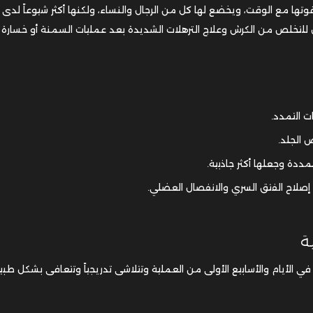
ها مع الوقت، ويخضع لها كل من الرجال والنساء، ولكنها أكثر شيوعاً لدى ا
ل للتخلص من الكرش وعلاج الترهلات الشديدة بعد عمليات السمنة أو خسارة ا
 التمدد.
 الجلد.
دة وجعلها أكثر جاذبية.
لاح الفتق السري والانفصال العضلي.
ة
 الأيام والأسابيع الأولى من العملية وتتلاشى تدريجياً وتتعافى بشكل طب