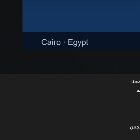
عنا
ة.
الجفن