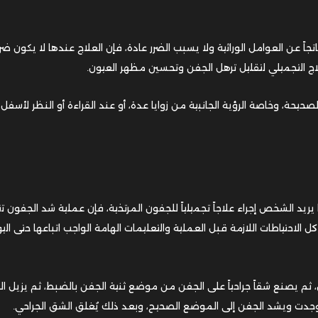
جاً عن العوامل الوراثية ولا يسبب الضرر عادة، فإن العلاج عندها لا يكون ضر
 التجميلي لتقليل ترهل الجفن وتحسين مظهر العيون.
حيحة، وخاصة الرؤية الجانبية من زوايا عدة، أو عند القراءة أو النظر لأسفل 
ا يريد الشخص إجراء علاجاً تجميلياً للجفون المرتخية، فإن عملية شد الجفون 
المريض حول كل الاحتياطات اللازمة قبل العملية والتعليمات الهامة الواجب اتباعها حتى الي
ثم يصنع شقاً جراحياً على الجفن من موضع ثنية الجفن بالضبط، ثم يزيل ال
إن وجدت ويشد الجفن إلى الموضع الصحيح، وبعد ذلك يُغلق الشق الجراحي.