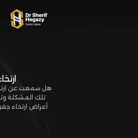
0 800 123 1234
OUR LOCATIONS
ارتخاء ج
هل سمعت عن ارتخا
تلك المشكلة وتري
أعراض ارتخاء جفن
الجراحية. ما هو 