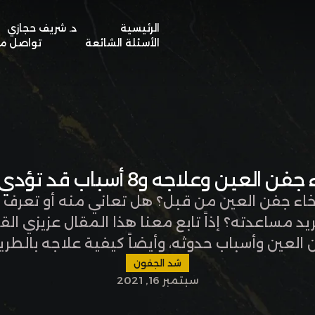
الرئيسية
د. شريف حجازي
BOOK A VISIT
الأسئلة الشائعة
تواصل مع
فن العين وعلاجه و8 أسباب قد تؤدي إليه
ء جفن العين من قبل؟ هل تعاني منه أو تعرف أ
د مساعدته؟ إذاً تابع معنا هذا المقال عزيزي ال
 العين وأسباب حدوثه، وأيضاً كيفية علاجه بالطريق
ارتخاء جفن العين؟ هذه الحالة من أشهر الحالات ا
شد الجفون
سبتمبر 16, 2021
وأكثرها …