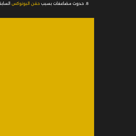
حدوث مضاعفات بسبب
حقن البوتوكس
السابق