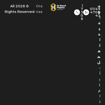
1
© 2026 All
Ora
م
7
01149
Rights Reserved
naa
و
5
4700
0
43
ا
6
ع
ي
د
ا
ل
ع
م
ل
:
أ
ي
ا
م
ا
ل