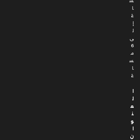
س
ا
ءً
إ
ل
ى
6
م
س
ا
ءً
ا
ل
ع
ن
و
ا
ن