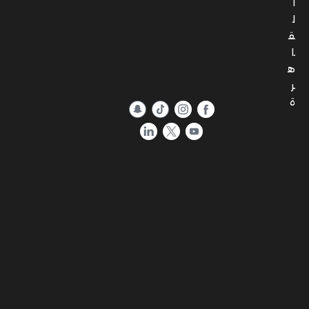
ا
ل
ق
ا
ه
ر
ة