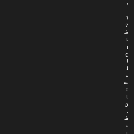
:
1
7
ش
ا
ر
ع
ا
ل
ب
س
ت
ا
ن
،
ش
ي
ر