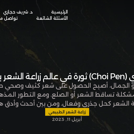
الرئيسية
د. شريف حجازي
BOOK A VISIT
الأسئلة الشائعة
تواصل مع
 بتقنية DHI
الجمال، أصبح الحصول على شعر كثيف وصحي حلمًا
كلة تساقط الشعر أو الصلع. ومع التطور المذ
عة الشعر كحل جذري وفعال. ومن بين أحدث وأدق هذه
تقنية "زراعة الشعر ا
زراعة الشعر الطبيعي
أبريل 11, 2023
(Choi …