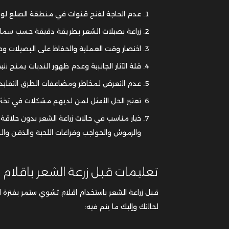
عدم الحاجة لفتح قنوات في منطقة الصلع لوضع
زراعة بصيلات الشعر بطريقة دقيقة حسب سمات ا
اختصار وقت العملية والحفاظ على البصيلات وح
قلة الآثار الجانبية وعدم ظهور الندبات يمنح نت
عدم التعرض لمخاطر ومضاعفات الطرق التقليد
تعتبر الحل الأمثل لمن لديهم مشكلات في تخ
خيار مناسب في حالات زراعة الشعر بدون حلاق
والرموش والحواجب وفراغات اللحية والذقن والش
تعليمات قبل زرعة الشعر باقلام
قبل زراعة الشعر باستخدام اقلام تشوي ستمر بفترة الت
لحالتك وإليك ما يتم فيه: