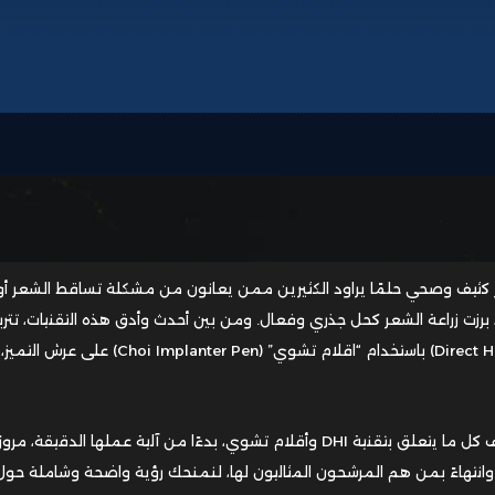
ثيف وصحي حلمًا يراود الكثيرين ممن يعانون من مشكلة تساقط الشعر أو
رزت زراعة الشعر كحل جذري وفعال. ومن بين أحدث وأدق هذه التقنيات، تترب
تقنية “زراعة الشعر المباشر” (Direct Hair Implantation – DHI) باستخدام “اقلام تشوي” (Choi Implanter Pen) على عرش التميز،
في هذا الدليل المفصل، سنأخذك في رحلة لاستكشاف كل ما يتعلق بتقنية DHI وأقلام تشوي، بدءًا من آلية عملها الدقيقة، مرورً
رى، وانتهاءً بمن هم المرشحون المثاليون لها، لنمنحك رؤية واضحة وشاملة حو