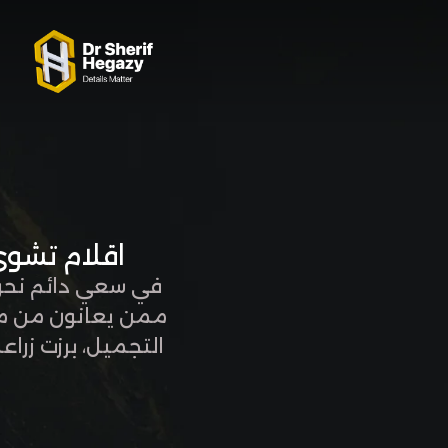
0 800 123 1234
OUR LOCATIONS
اقلام تشوي (Choi Pen) ثورة في عالم زراعة الشعر
في سعي دائم نحو 
ممن يعانون من مش
التجميل، برزت زرا