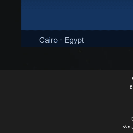
ع
ا
ل هذه