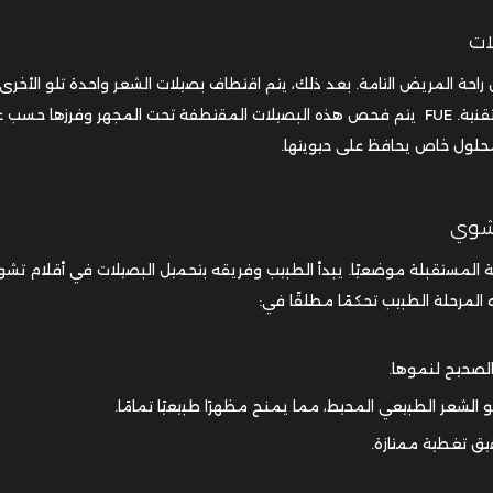
ات
احة المريض التامة. بعد ذلك، يتم اقتطاف بصيلات الشعر واحدة تلو الأخرى
باستخدام أداة دقيقة (Micromotor)، تمامًا كما في تقنية. FUE يتم فحص هذه البصيلات المقتطفة تحت المجهر وفرزها ح
حلول خاص يحافظ على حيويتها.
تشوي
قنية DHI يتم تخدير المنطقة المستقبلة موضعيًا. يبدأ الطبيب وفريقه بتحميل البصيلات في أقلام ت
المرحلة الطبيب تحكمًا مطلقًا في:
لصحيح لنموها.
مو الشعر الطبيعي المحيط، مما يمنح مظهرًا طبيعيًا تمامًا.
حقيق تغطية ممتازة.