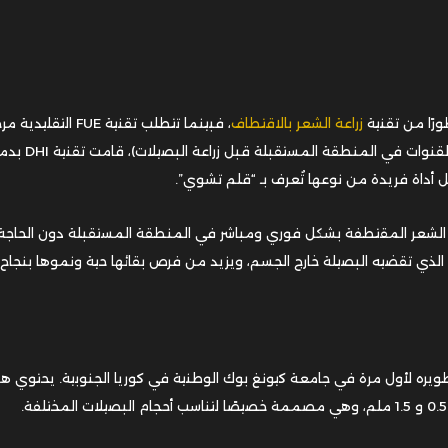
زراعة الشعر بالاقتطاف
، فبينما تتطلب تقنية FUE التقل
منفصلتين (مرحلة اقتطاف البصيلات ثم مرحلة فتح القنوات في المنطقة المستقبلة قبل ز
أداة فريدة من نوعها تُعرف بـ “قلم تشوي”.
كمن في زراعة بصيلات الشعر المقتطفة بشكل فوري ومباشر في المنطقة المستقبلة دون الحاجة
ي تقضيه البصيلة خارج الجسم، ويزيد من فرص بقائها حية ونموها بنجاح.
ويره لأول مرة في جامعة كيونغ بوك الوطنية في كوريا الجنوبية. يحتوي هذ