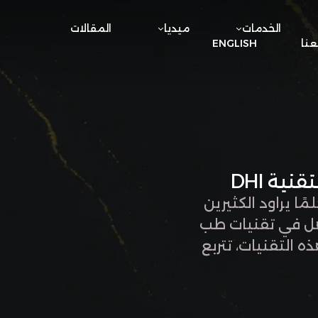
الخدمات
ميديا
المقالات
نا
ENGLISH
 يراود الكثيرين
هل في تقنيات طب
 التقنيات، تتربع
لمباشر" (Direct Hair Implantation - DHI) باستخدام "اقلام تشوي"