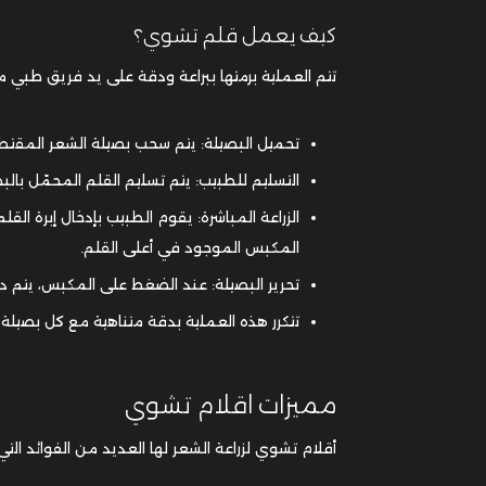
كيف يعمل قلم تشوي؟
تتم العملية برمتها ببراعة ودقة على يد فريق طبي م
تحميل البصيلة: يتم سحب بصيلة الشعر المقتطف
التسليم للطبيب: يتم تسليم القلم المحمّل بالبص
الزراعة المباشرة: يقوم الطبيب بإدخال إبرة ال
المكبس الموجود في أعلى القلم.
تحرير البصيلة: عند الضغط على المكبس، يتم دف
تتكرر هذه العملية بدقة متناهية مع كل بصيلة، باستخدام ما بين 2 إلى 6 أقلام تشوي في ال
مميزات اقلام تشوي
أقلام تشوي لزراعة الشعر لها العديد من الفوائد التي