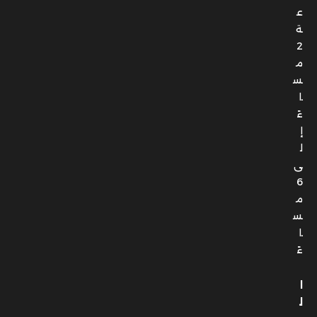
ع
ة
2
م
س
ا
ءً
إ
ل
ى
6
م
س
ا
ءً
ا
ل