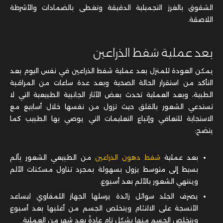
الشقوق بالغرز التجميلية الدقيقة وتغطى بالضمادات والأشرطة
اللاصقة.
بعد عملية شفط الذراعين
يمكن العودة للمنزل بعد عملية شفط الذراعين في نفس اليوم بعد
التأكد من استقرار الحالة الصحية وبعد عدة ساعات من المراقبة
الطبية، وبعد العملية تحدث بعض الآثار الجانبية الطبيعية التي لا
تستدعي الشعور بالقلق حيث تزول من نفسها خلال أسابيع مع
الاستجابة للتعافي وإتباع التعليمات التي يوصي بها الطبيب كما
يتضح:
بعد عملية
شفط دهون الذراعين
من الطبيعي الشعور بألم
بسيط إلى متوسط يزول بسهولة بمجرد تناول مسكنات الألم
وينتهي الشعور بالألم بعد أسبوع.
يصرف الجلد سوائل زائدة يرسلها الجهاز اللمفاوي ليساعد
الأنسجة على الالتئام ويتخلص الجسم من أغلبها بعد أسبوع
ويتخلص الجسم منها بشكل تام عادةً بعد شهر من العملية.