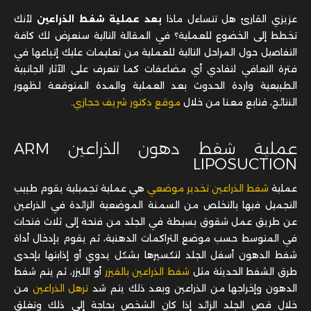
عزيزي القارئ هل تتساءل ماذا
بعد عملية شفط الذراعين
لأنك
تخطط إلى الخضوع للعملية؟ في المقالة التالية سنعرض لك كافة
التفاصيل حول المراحل التالية للعملية من تعليمات عليك إتباعها في
فترة التعافي لتفادي أي مضاعفات كما تتعرف على الآثار الجانبية
الطبيعية واردة الحدوث بعد العملية والمدة المتوقعة لظهور
النتائج، فتابع معنا من خلال
موقع دكتور شريف حجازي
.
عملية شفط دهون الذراعين
ARM
LIPOSUCTION
عملية
شفط الذراعين تخدير موضعي
هي عملية تجميلية يقوم طبيب
التجميل فيها بالتخلص من السمنة الموضعية الزائدة في الذراعين
عن طريق عمل شقوق بسيطة في الجلد من فتحة إلى ثلاث فتحات
في المتوسط حسب موضع التراكمات الدهنية، ثم يقوم بإدخال أداة
شفط الدهون أسفل الجلد لتكسيرها بشكل يدوي أو إذابتها بإحدى
طرق الشفط الحديثة مثل
شفط الذراعين بالفيزر
أو الليزر، ثم يتم شفط
الدهون وإخراجها من الذراعين وبعد ذلك يتم شد
ترهل الذراعين
من
خلال قص الجلد الزائد إذا كان الشخص بحاجة إلى ذلك وتغلق