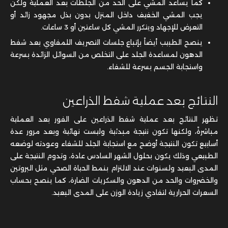
كما يساعد المشي على الحد من الجلطات بعد العملية ولكن
يجب المشي الخفيف داخل المنزل بدون بذل مجهود زائد أو
التعرض للإجهاد ويتكرر المشي كل ساعتين أو 3 ساعات.
ينصح الطبيب أيضاً بإتباع جلسات التصريف اللمفاوي بعد
شفط
الدهون لمساعدة الجلد على التخلص من السوائل الزائدة بسرعة
واستجابة الجسم بسرعة للشفاء.
النتائج بعد عملية شفط الذراعين
تظهر النتائج بعد عملية شفط الذراعين على الفور بعد العملية
مباشرةً، ولكنها تكون نتيجة مبدئية وليست نهائية وبعد مرور عدة
أسابيع تكون النتيجة أوضح مع استجابة الجلد للشفاء وعودته لوضعه
الطبيعي وذلك يكون بحلول الشهر السادس عادة، وتدوم النتيجة على
المدى البعيد ولسنوات عند الالتزام بنمط الحياة الصحي مثل البروتين
والخضروات والحد من الدهون والسكريات الضارة، كما ينصح بحساب
السعرات الحرارية لتفادي زيادة الوزن على المدى البعيد.