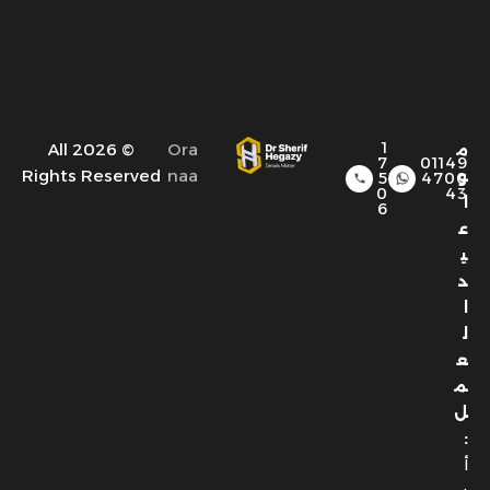
1
© 2026 All
Ora
م
7
01149
Rights Reserved
naa
و
5
4700
0
43
ا
6
ع
ي
د
ا
ل
ع
م
ل
:
أ