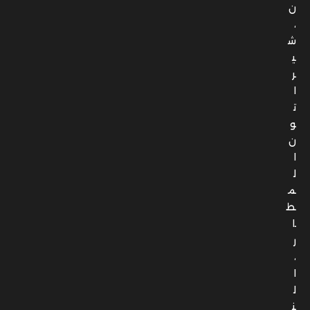
ن
،
ش
ي
ر
ا
ت
و
ن
ا
ل
م
ط
ا
ر
،
ا
ل
ن