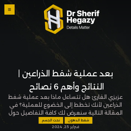
0 800
123
1234
OUR
LOCATI
ONS
بعد عملية شفط الذراعين |
النتائج وأهم 6 نصائح
عزيزي القارئ هل تتساءل ماذا بعد عملية شفط
الذراعين لأنك تخطط إلى الخضوع للعملية؟ في
المقالة التالية سنعرض لك كافة التفاصيل حول
المراحل التالية للعملية من تعليمات عليك
شفط الدهون
نحت الجسم
فبراير 25, 2024
إتباعها في فترة التعافي لتفادي أي مضاعفات