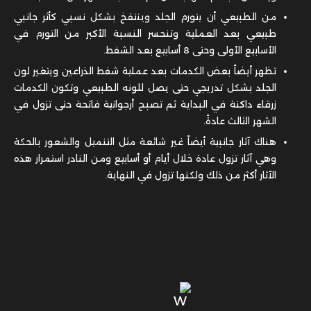
من الطبيعي أن يتورم الجلد وينتفخ بشكل نسبي كأثر جانبي
طبيعي بعد العملية وتنحسر النسبة الأكبر من التورم في
الأسابيع الأولى وحتى 8 أسابيع بعد الشفط.
تظهر أيضاً بعض الكدمات بعد عملية شفط الذراعين ويتغير لون
الجلد بشكل تدريجي حتى يصل للونه الطبيعي وتكون الكدمات
زرقاء داكنة في البداية ثم تصبح أرجوانية فاتحة حتى تزول في
الشهر الثالث عادةً.
هناك آثار جانبية أيضاً غير شائعة مثل التنميل والشعور بالحكة
وهي آثار تزول عادة خلال أيام أو أسابيع ومن النادر استمرار هذه
الآثار أكثر من ذلك ولكنها تزول في النهاية.