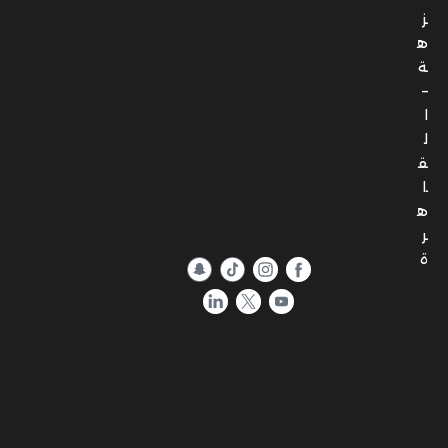
ز
ه
ة
–
ا
ل
ق
ا
ه
ر
ة