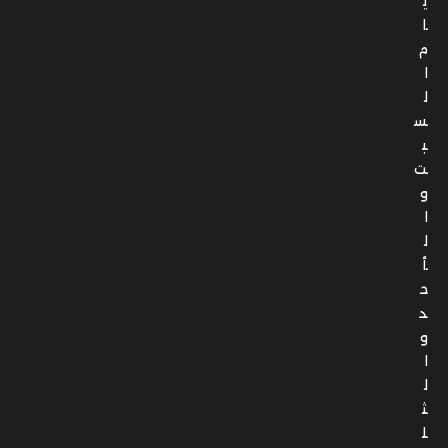
ي
ا
م
ا
ل
س
ب
ت
و
ا
ل
أ
ح
د
و
ا
ل
ث
ل