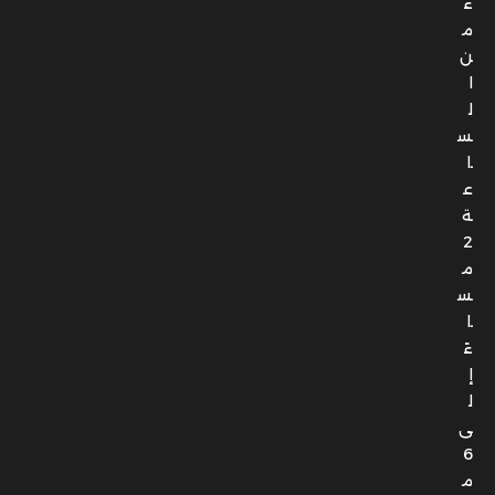
ء
م
ن
ا
ل
س
ا
ع
ة
2
م
س
ا
ءً
إ
ل
ى
6
م