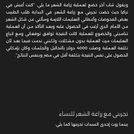
ويقول شاب آخر خضع لعملية زراعة الشعر ما يلي: “كنت أعيش في
تركيا حيث خضت تجربتي مع زراعة الشعر، في البداية طلب الطبيب
بعض الفحوصات وأعطاني التعليمات اللازمة وسألني عن شكل الشعر
من الأمام الذي أرغب في الحصول عليه وبعد التأكد من أن العملية
تناسبني والخضوع للعملية كانت النتيجة توافق توقعاتي ومع اتباع
التعليمات مرت العملية بدون مشكلات ولكنني ندمت فيما بعد لأن
تكلفة العملية وصلت 4000 دولار بالتحاليل والجلسات وكان بإمكاني
الحصول على نفس النتيجة بتكلفة أقل في مصر وبنفس النتائج”.
تجربتي مع زراعة الشعر للنساء
بينما روت إحدى السيدات تجربتها كما يلي: