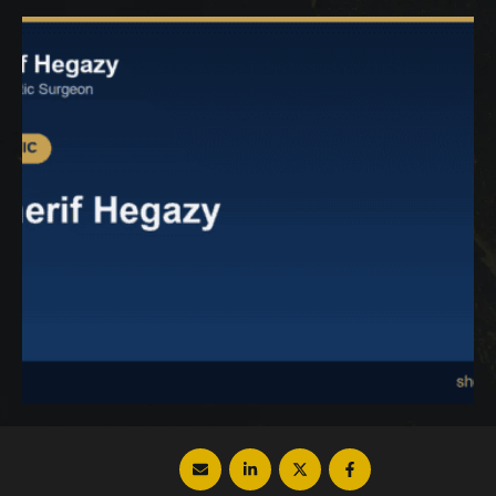
القارئ لمعرفة أهم التفاصيل حول زراعة الشعر
من مميزات وعيوب وأسعار. عملية زراعة الشعر
عملية زراعة الشعر Hair Transplant …