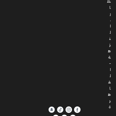
ط
ا
ر
،
ا
ل
ن
ز
ه
ة
–
ا
ل
ق
ا
ه
ر
ة