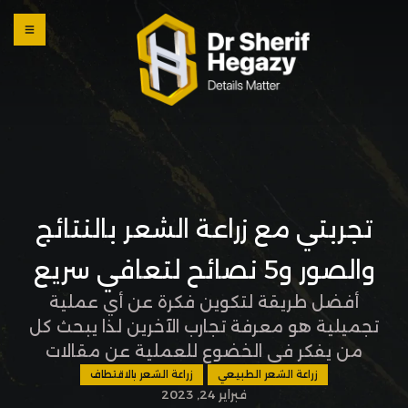
0 800
123
1234
OUR
LOCATI
ONS
تجربتي مع زراعة الشعر بالنتائج
والصور و5 نصائح لتعافي سريع
أفضل طريقة لتكوين فكرة عن أي عملية
تجميلية هو معرفة تجارب الآخرين لذا يبحث كل
من يفكر في الخضوع للعملية عن مقالات
بعنوان تجربتي مع زراعة الشعر وهو موضوع
زراعة الشعر الطبيعي
زراعة الشعر بالاقتطاف
فبراير 24, 2023
حديثنا في السطور القادمة، فتابع معنا عزيزي