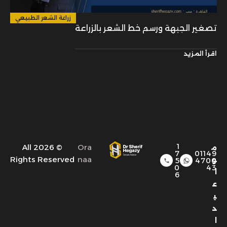
زراعة الشعر الطبيعي
تصغير الجبهة ورسم خط الشعر بالزراعة
اقرأ المزيد
1
© 2026 All
Ora
م
7
01149
Rights Reserved
naa
و
5
4700
0
43
ا
6
ع
ي
د
ا