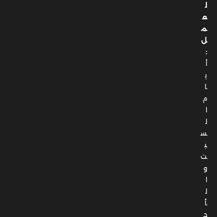
ل
ع
م
ل
:
أ
ي
ا
م
ا
ل
س
ب
ت
و
ا
ل
أ
ح