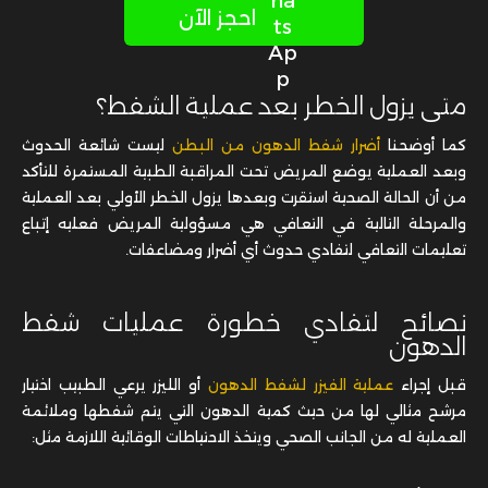
احجز الآن
متى يزول الخطر بعد عملية الشفط؟
كما أوضحنا
أضرار شفط الدهون من البطن
ليست شائعة الحدوث
وبعد العملية يوضع المريض تحت المراقبة الطبية المستمرة للتأكد
من أن الحالة الصحية استقرت وبعدها يزول الخطر الأولي بعد العملية
والمرحلة التالية في التعافي هي مسؤولية المريض فعليه إتباع
تعليمات التعافي لتفادي حدوث أي أضرار ومضاعفات.
نصائح لتفادي خطورة عمليات شفط
الدهون
قبل إجراء
عملية الفيزر لشفط الدهون
أو الليزر يرعي الطبيب اختيار
مرشح مثالي لها من حيث كمية الدهون التي يتم شفطها وملائمة
العملية له من الجانب الصحي ويتخذ الاحتياطات الوقائية اللازمة مثل: