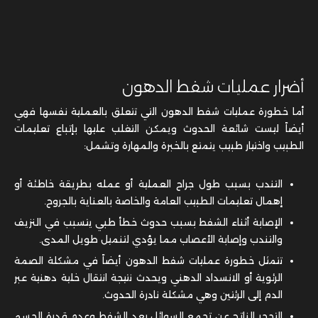
أضرار عمليات شفط الدهون
أما خطورة عمليات شفط الدهون التي تتعلق بالعملية نفسها فهي
أيضاً ليست شائعة الحدوث ويمكن التغلب عليها بإتباع تعليمات
الطبيب واختيار طبيب يتمتع بالخبرة والمهارة وتشمل:
التندب بسبب طول جراح العملية أو عمله بطريقة خاطئة أو
إهمال تعليمات الطبيب العامة والخاصة بالعناية بالجروح.
الإصابة أثناء الشفط بسبب حدوث خطأ طبي يتسبب في النزيف
والتندب وإصابة الأعصاب مما يؤدي لتنميل طويل المدى.
تتمثل خطورة عمليات شفط الدهون أيضاً في مشكلة الصمة
الرئوية أو الانسداد الدهني ويحدث نتيجة انتقال خلية دهنية عبر
الدم إلى الرئتين وهي مشكلة نادرة الحدوث.
التحجر الناتج عن تجمع السوائل بعد الشفط وعدم قدرة الجسم