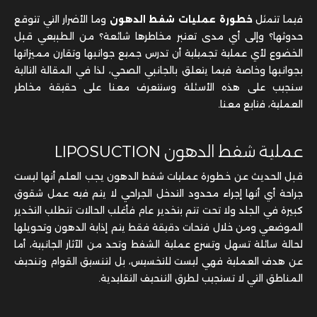
فيما تتمثل
خطورة عمليات شفط الدهون
وما الأضرار التي تتوقع
حدوثها؟ وإلى أي مدى تعتبر مخاطرها شائعة؟ من الطبيعي قبل
الخضوع لأي عملية تجميلية أن تدرس جميع جوانبها وتقارن مميزاتها
بجوانبها وخاصة فيما يتعلق بالجانبي الصحي، لذا في المقالة التالية
سنجيب على هذه الأسئلة وستتعرف معنا على حقيقة مخاطر
العملية، فتابع معنا.
عملية شفط الدهون LIPOSUCTION
قبل الحديث عن خطورة عمليات شفط الدهون يجب العلم أنها ليست
جراحة أي أنها إجراء محدود التدخل الجراحي لا يتم فيه عمل شقوق
كبيرة في الجلد ولا تحت تتم بتخدير عام فأغلب الحالات تتطلب التخدير
الموضعي ومن خلال فتحات دقيقة فقط يتم إذابة الدهون وتحويلها
لحالة سائلة تسهل وتسرع عملية الشفط وتحد من الآثار الجانبية، أما
عن هدف العملية فهي ليست للتخسيس، بل لتنسيق القوام وتنحيف
المناطق التي لا تستجيب لطرق التنحيف التقليدية.