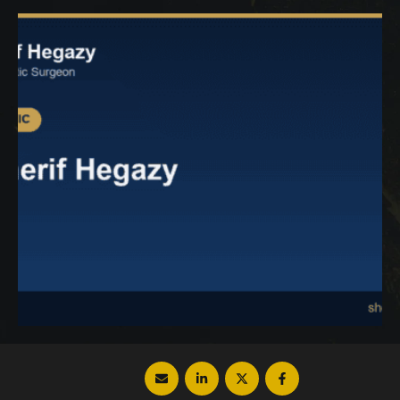
الصحي، لذا في المقالة التالية سنجيب على هذه
الأسئلة وستتعرف معنا على حقيقة مخاطر
العملية، فتابع معنا. عملية شفط الدهون …