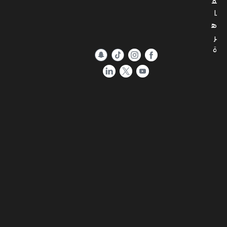
ق
ا
ه
ر
ة