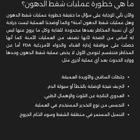
ما هي خطورة عمليات شفط الدهون؟
والآن نأتي للإجابة على سؤال ما حقيقة خطورة عمليات شفط الدهون
وهل عمليات شفط الدهون آمنة؟ وكما أوضحنا العملية ليست جراحة
أي أن نسبة المخاطر بعدها محدودة للغاية وكل ما يروج عنها ليس
له أساس من الصحة لأنها تصنف من العمليات الآمنة كما أنها
حصلت على موافقة إدارة الغذاء والدواء الأمريكية FDA أما عن
المخاطر فتنقسم لنوعين الأول لا يخص عملية شفط الدهون وحدها
ووارد الحدوث بعد أي عملية أخرى مثل:
جلطات الساقين والأوردة العميقة.
النزيف نتيجة الإصابة بالخطأ أو سيولة الدم.
العدوى الناتجة عن التلوث والإهمال الطبي.
التحسس من نوع التخدير المستخدم في العملية.
التنميل المستمر في منطقة الشفط وسوء التئام الجروح.