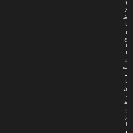
1
7
ش
ا
ر
ع
ا
ل
ب
س
ت
ا
ن
،
ش
ي
ر
ا
ت