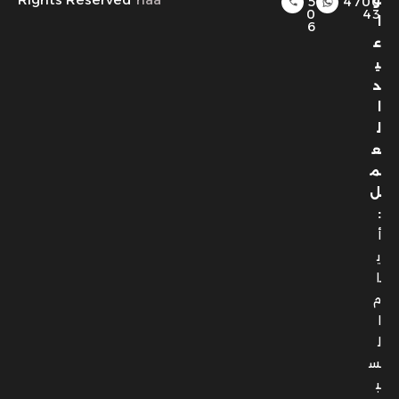
و
5
4700
0
43
ا
6
ع
ي
د
ا
ل
ع
م
ل
:
أ
ي
ا
م
ا
ل
س
ب