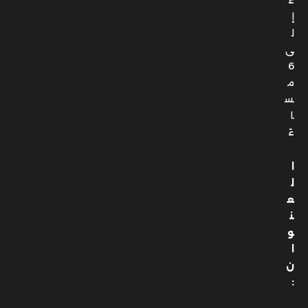
ءً
إ
ل
ى
6
م
س
ا
ءً
ا
ل
ع
ن
و
ا
ن
: