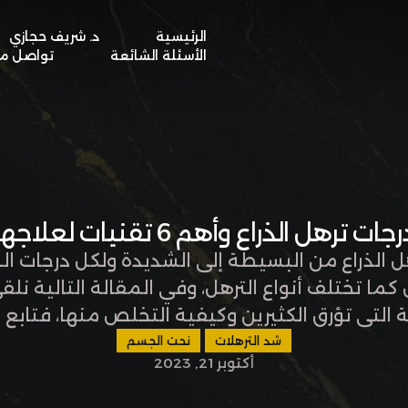
الرئيسية
د. شريف حجازي
BOOK A VISIT
الأسئلة الشائعة
تواصل مع
جات ترهل الذراع وأهم 6 تقنيات لعلاجها
ل الذراع من البسيطة إلى الشديدة ولكل درجات ال
كما تختلف أنواع الترهل، وفي المقالة التالية نل
التي تؤرق الكثيرين وكيفية التخلص منها، فتابع 
ل. درجات ترهل الذراع توجد أربع درجات من درجات 
شد الترهلات
نحت الجسم
أكتوبر 21, 2023
حسب نسبة الجلد …