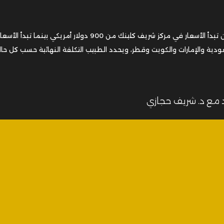
تختلف أسعار طرق شد الترهلات من تقنية لأخرى ولكن تبدأ الأسعار في مركز شريف كلينك من 900 دولار أمريكي بينما
لسعودية والإمارات والكويت وقطر، ويحدد الطبيب التكلفة النهائية حسب كل حال
 مع د. شريف حجازي