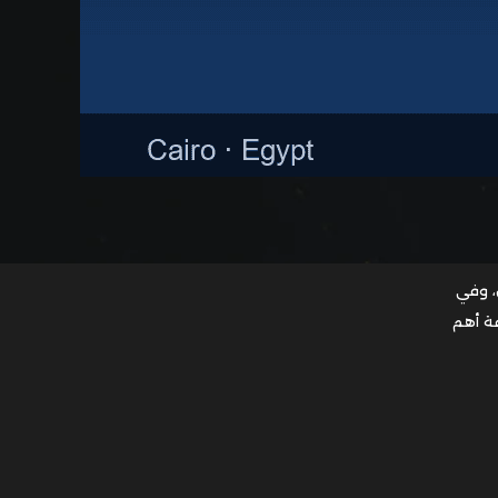
، وفي
فة أهم