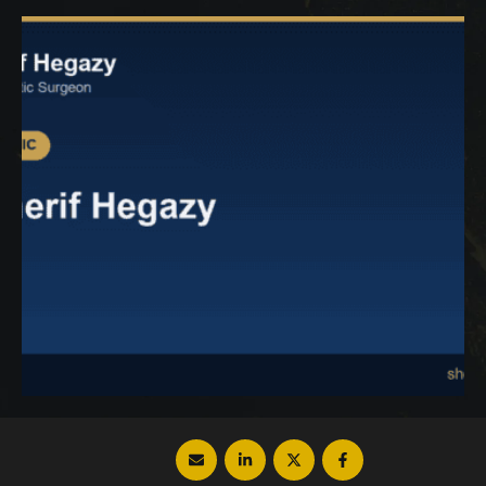
لتحقيق هدفك التجميلي والوصول للقوام
والمشدود؟ تابع معنا المقالة التالية لمعرفة
الإجابة. طرق شد الجسم المترهل بعد الرجيم …