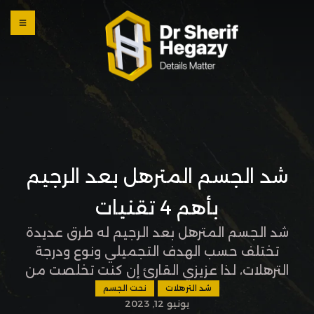
0 800
123
1234
OUR
LOCATI
ONS
شد الجسم المترهل بعد الرجيم
بأهم 4 تقنيات
شد الجسم المترهل بعد الرجيم له طرق عديدة
تختلف حسب الهدف التجميلي ونوع ودرجة
الترهلات، لذا عزيزي القارئ إن كنت تخلصت من
الوزن الزائد وترغب في معرفة أفضل طرق شد
شد الترهلات
نحت الجسم
يونيو 12, 2023
الجسم وتحديد كيف تختار التقنية الأنسب لك