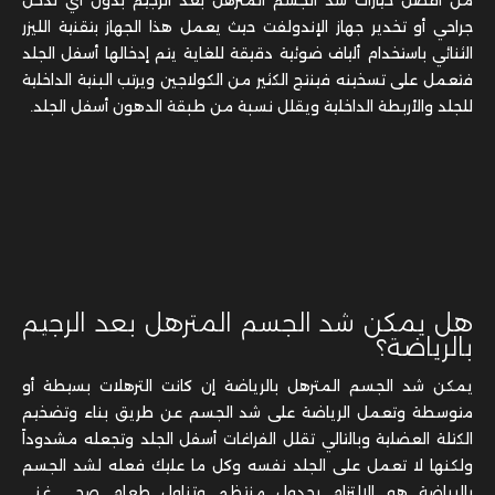
جراحي أو تخدير جهاز الإندولفت حيث يعمل هذا الجهاز بتقنية الليزر
الثنائي باستخدام ألياف ضوئية دقيقة للغاية يتم إدخالها أسفل الجلد
فتعمل على تسخينه فينتج الكثير من الكولاجين ويرتب البنية الداخلية
للجلد والأربطة الداخلية ويقلل نسبة من طبقة الدهون أسفل الجلد.
هل يمكن شد الجسم المترهل بعد الرجيم
بالرياضة؟
يمكن شد الجسم المترهل بالرياضة إن كانت الترهلات بسيطة أو
متوسطة وتعمل الرياضة على شد الجسم عن طريق بناء وتضخيم
الكتلة العضلية وبالتالي تقلل الفراغات أسفل الجلد وتجعله مشدوداً
ولكنها لا تعمل على الجلد نفسه وكل ما عليك فعله لشد الجسم
بالرياضة هو الالتزام بجدول منتظم وتناول طعام صحي غني