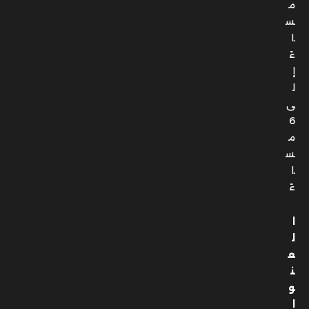
م
س
ا
ءً
إ
ل
ى
6
م
س
ا
ءً
ا
ل
ع
ن
و
ا