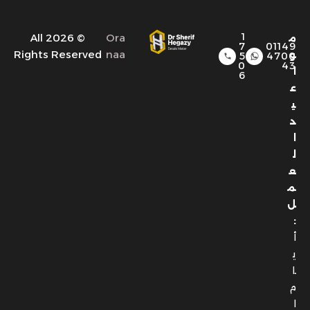
1
© 2026 All
Ora
م
7
01149
Rights Reserved
naa
و
5
4700
0
43
ا
6
ع
ي
د
ا
ل
ع
م
ل
:
أ
ي
ا
م
ا