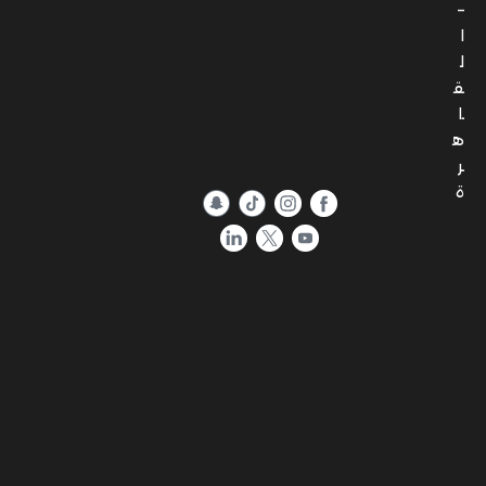
–
ا
ل
ق
ا
ه
ر
ة