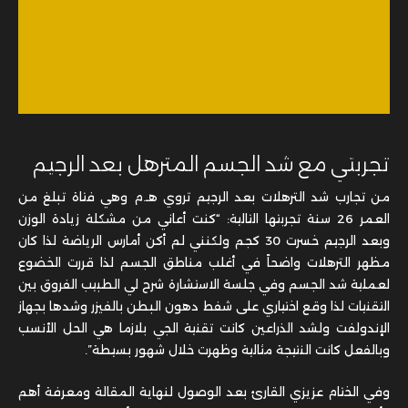
تجربتي مع شد الجسم المترهل بعد الرجيم
من تجارب شد الترهلات بعد الرجيم تروي هـ.م وهي فتاة تبلغ من
العمر 26 سنة تجربتها التالية: “كنت أعاني من مشكلة زيادة الوزن
وبعد الرجيم خسرت 30 كجم ولكنني لم أكن أمارس الرياضة لذا كان
مظهر الترهلات واضحاً في أغلب مناطق الجسم لذا قررت الخضوع
لعملية شد الجسم وفي جلسة الاستشارة شرح لي الطبيب الفروق بين
التقنيات لذا وقع اختياري على شفط دهون البطن بالفيزر وشدها بجهاز
الإندولفت ولشد الذراعين كانت تقنية الجي بلازما هي الحل الأنسب
وبالفعل كانت النتيجة مثالية وظهرت خلال شهور بسيطة”.
وفي الختام عزيزي القارئ بعد الوصول لنهاية المقالة ومعرفة أهم