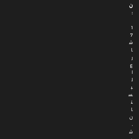
ن
:
1
7
ش
ا
ر
ع
ا
ل
ب
س
ت
ا
ن
،
ش