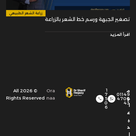
زراعة الشعر الطبيعي
تصغير الجبهة ورسم خط الشعر بالزراعة
اقرأ المزيد
1
© 2026 All
Ora
م
7
01149
Rights Reserved
naa
و
5
4700
0
43
ا
6
ع
ي
د
ا