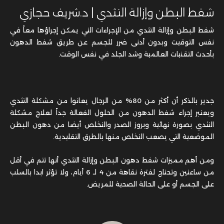
شفط البطن وإزالة التثدي | د.شريف حجازي
شفط البطن وإزالة التثدي من الإجراءات التي يمكن إجراؤها معاً في
نفس التوقيت وبدون أدنى ضرر للجسم عن طريق شفط الدهون
بأحدث التقنيات العالمية وشد الجلد في نفس الوقت.
جدير بالذكر أن أكثر من 80% من الرجال يعانوا من مشكلة التثدي
ويعتبر إجراء شفط الدهون من الحلول الفعالة جداً لعلاج مشكلة
التثدي بصورة نهائية وبروز الصدر والتخلص أيضا من دهون البطن
الموضعية التي يصعب التخلص منها بالطرق التقليدية.
ومن أهم مميزات شفط دهون البطن وإزالة التثدي أنها تتم في أقل
من ساعتين وتحتاج لفترة نقاهة من 4 لـ 6 أيام، ولا تؤثر ابدا بالسلب
على الجسم أو على الحالة الصحية للمريض.