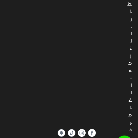
ط
ا
ر
،
ا
ل
ن
ز
ه
ة
–
ا
ل
ق
ا
ه
ر
ة