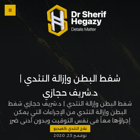
0 800
123
1234
OUR
LOCATI
ONS
شفط البطن وإزالة التثدي |
د.شريف حجازي
شفط البطن وإزالة التثدي | د.شريف حجازي شفط
البطن وإزالة التثدي من الإجراءات التي يمكن
إجراؤها معاً في نفس التوقيت وبدون أدنى ضرر
للجسم عن طريق شفط الدهون بأحدث التقنيات
علاج التثدي بالفيديو
نوفمبر 23, 2020
العالمية وشد الجلد في نفس الوقت. جدير بالذكر