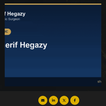
أن أكثر من 80% من الرجال يعانوا من مشكلة
التثدي ويعتبر إجراء شفط الدهون من الحلول …