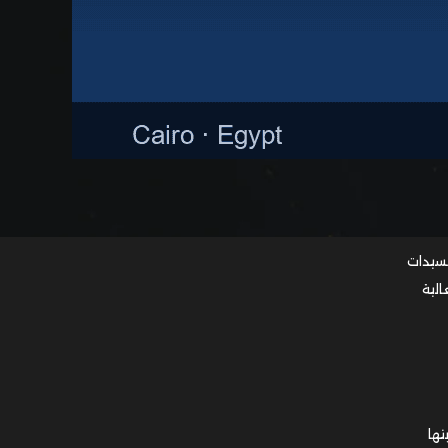
لسيدات
لية
ها