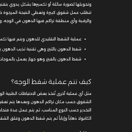
وتحويلها لصورة سائلة أو تكسيرها بشكل يدوي بتقني
تتطلب عمل شقوق كبيرة وتعطي النتيجة المرجوة خلا
والرقبة وأي منطقة تراكم فيها الدهون في الوجه، وت
عملية الشفط التقليدي للدهون ويتم فيها تكس
شفط الدهون بالليزر وهي تقنية تذيب الدهون بحر
شفط الدهون بالفيزر وهو جهاز يعمل بالموجات 
كيف تتم عملية شفط الوجه؟
مثل أي عملية أخرى تُتخذ بعض الاحتياطات الطبية 
الشقوق حسب مكان تراكم الدهون وبعدها يتم تعقيم ا
التخدير حسب النوع المناسب، ثم يتم عمل عدة فتحا
الكانيولا ذهاباً وإياباً ثم يتم شفط الدهون وغلق الشقو