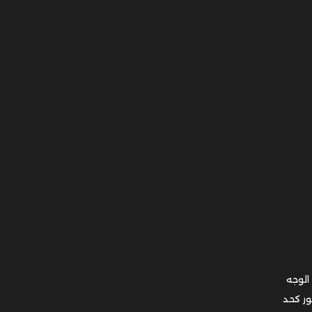
الوجه
ها ويجب الانتظار عدة أسابيع حتى تنحسر الآثار الجانبية خلال 6 أسابيع أو 3 شهور كحد