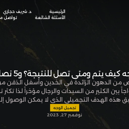
الرئيسية
د. شريف حجازي
BOOK A VISIT
الأسئلة الشائعة
تواصل مع
يف يتم ومتى تصل للنتيجة؟ و5 نصائح هامة
من الدهون الزائدة في الخدين وأسفل الذقن من 
جاً بين الكثير من السيدات والرجال مؤخراً لذا تكث
ق هذه الهدف التجميلي الذي لا يمكن الوصول إل
رى، تابع معنا المقالة التالية لمعرفة أهم التف
تجميل الوجه
نوفمبر 27, 2023
عملية شفط …