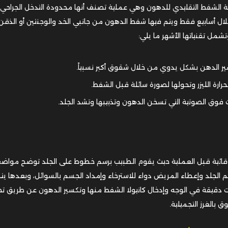
ة الشفط التقليدي للدهون وهي عملية تصنف أنها محدودة التدخل الجراحي 
ل أسابيع فقط ويتم فيها شفط الدهون من جانبي الخد والوجنتين أو الذقن
شمل تقنياتها الأشهر ما يلي:
ير الدهن بشكل يدوي من خلال شقوق أكبر نسبياً.
ارة الليزر وتحولها لصورة سائلة قبل الشفط.
فوق الصوتية التي تسخن الدهون وتذبيبها وتشد الجلد.
الوقائية قبل العملية حيث يقوم الطبيب برسم خطوط على الجلد توضح مواض
لجلد وإعطاء المريض دواء للاسترخاء وإمداد الجسم بالسوائل، وبعدها يت
ت دقيقة في الوجه وإدخال كانيولا الشفط منها وتكسير الدهون عن طريق ت
ق بالغرز التجميلية.