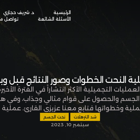
الرئيسية
د. شريف حجازي
BOOK A VISIT
الأسئلة الشائعة
تواصل مع
ية النحت الخطوات وصور النتائج قبل وب
مليات التجميلية الأكثر انتشاراً في الفترة الأخي
لجسم والحصول على قوام مثالي وجذاب، وفي ه
ملية وخطواتها فتابع معنا عزيزي القارئ. عملية
جميلية يلجأ إليها الكثير من الرجال والنساء ل
شد الترهلات
نحت الجسم
سبتمبر 10, 2023
المتراكمة في الجسم وشد …