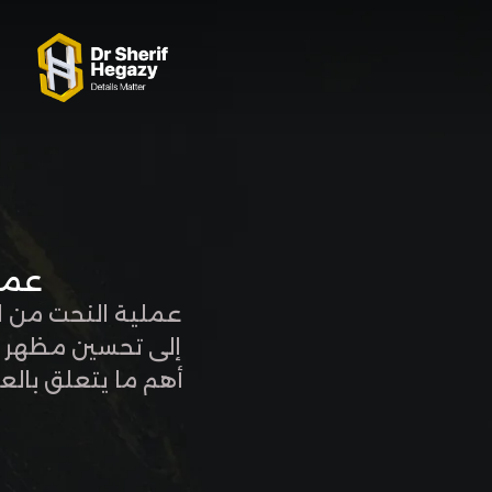
0 800 123 1234
OUR LOCATIONS
عمل
عملية النحت من الع
إلى تحسين مظهر ا
أهم ما يتعلق بالع
الجسم هي عملية ت