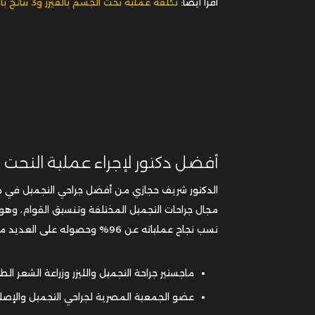
أفضل دكتور لإجراء عملية النحت
مجال جراحات التجميل المختلفة وتنسيق القوام، وهو 
نسب نجاح عملياته عن 96% وحصوله على العديد من المؤهلات العلمية البارزة ومنها:
ماجستير جراحة التجميل والليزر وزراعة الشعر الط
عضو الجمعية المصرية لجراحي التجميل والإصلاح PRS
عضو الأكاديمية الأوروبية لجراحات تنسيق القوام
عضو الجمعية الأوروبية لزراعة الشعر.
نتيجة رائعة لنحت 