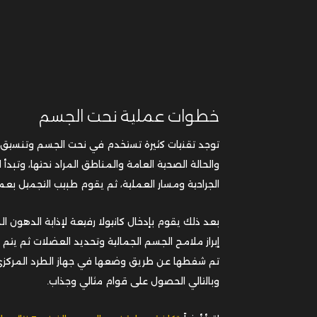
خطوات عملية نحت الجسم
توجد تقنيات كثيرة تستخدم في نحت الجسم وتنسيق الق
والحالة الصحية العامة والمناطق المراد نحتها، وت
الجراحية ومسار العملية، ثم يقوم طبيب التجميل بعم
بعد ذلك يقوم بإدخال كانيولا رفيعة لإذابة الدهون
إبراز ملامح الجسم الجمالية وتحديد العضلات ثم يتم خ
تم شفطها عن طريق وضعها في جهاز الطرد المركزي، ث
وبالتالي الحصول على قوام مثالي وجذاب.
اقرأ أيضاً:
تكلفة عملية نحت الجسم بالفيزر و3 نتائج بالصور قبل وبعد