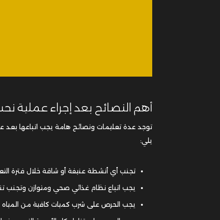
أهم النصائح بعد إجراء عملية نح
توجد عدة تعليمات ونصائح هامة يجب اتباعها بعد 
يلي:
تجنب أي أنشطة عنيفة أو شاقة خلال فترة التع
يجب اتباع نظام غذائي صحي ومتوازن وتجنب تنا
يجب الحرص على شرب كميات كافية من المياه وال
يجب الحرص على تناول كل الأدوية التي يصفها 
يجب تجنب التدخين لمدة لا تقل عن 15 يوم على الأقل بعد إجراء العملية لتجنب أي مضاعفات.
اقرأ أيضاً:
تجربتي مع عملية نحت الجسم بالليزر 3 نتائج بالصور