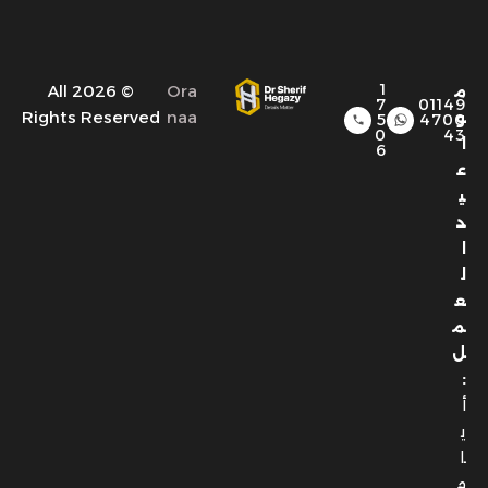
1
© 2026 All
Ora
م
7
01149
Rights Reserved
naa
و
5
4700
0
43
ا
6
ع
ي
د
ا
ل
ع
م
ل
:
أ
ي
ا
م
ا
ل
س