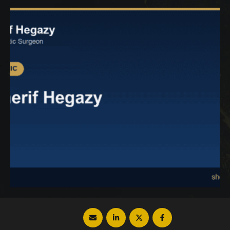
إلى صور قبل وبعد علاج التثدي. مشكلة التثدي
عند الرجال مشكلة التثدي Gynecomastia
مشكلة محرجة ومزعجة جداً، وهي …