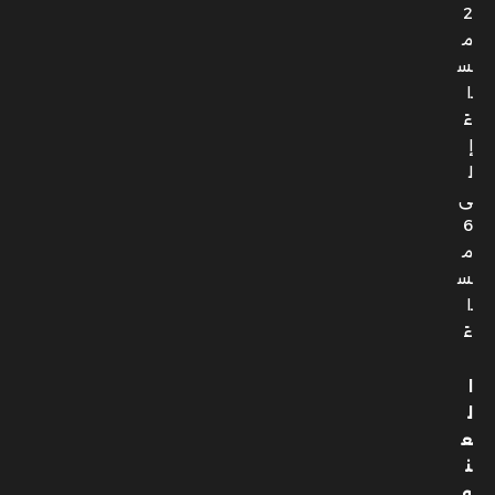
ا
ءً
إ
ل
ى
6
م
س
ا
ءً
ا
ل
ع
ن
و
ا
ن
: