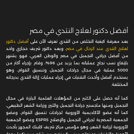
أفضل دكتور لعلاج التثدي في مصر
بعد معرفة كيفية التخلص من التثدي تعرف الآن على
أفضل دكتور
لعلاج التثدي عند الرجال في مصر
، ويعد دكتور شريف حجازي واحد
من أفضل جراحي التجميل في مصر والوطن العربي، فهو يشتهر
بارتفاع نسب نجاح عملياته بما يزيد عن 96%، وقام بإجراء أكثر من
5000 عملية في مجال جراحات التجميل وتنسيق القوام، وهو
يستخدم أفضل وأحدث التقنيات في إجراء عمليات إزالة التثدي بدرجاته
المختلفة.
كما أنه حصل على الكثير من المؤهلات العلمية البارزة في مجال
التجميل ومنها ماجستير جراحة التجميل والليزر وزراعة الشعر الطبيعي،
كما أنه عضو الأكاديمية الأوروبية لجراحات تنسيق القوام، وعضو
الجمعية المصرية لجراحي التجميل والإصلاح ESPRS وعضو الجمعية
الأوروبية لزراعة الشعر، وهو مؤسس مركز شريف كلينك المجهز بأحدث
الأجهزة والتقنيات وعنوانه مبنى 5 متفرع من شارع سيد زكريا، بجوار
مسجد الصديق، وبنك CIB في مساكن شيراتون، محافظة القاهرة.
اقرأ أيضًا:
قبل وبعد عملية التثدي تعليمات ونصائح و3 نتائج بالصور