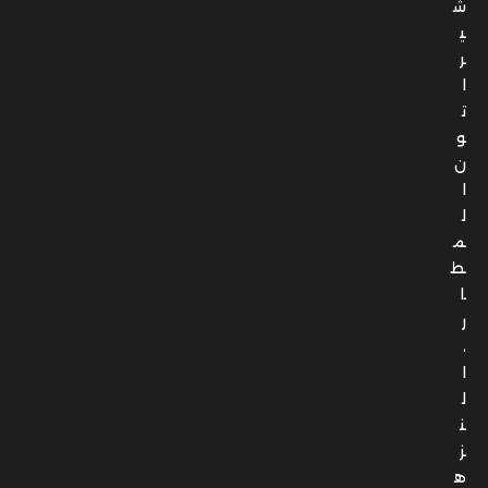
ا
ت
و
ن
ا
ل
م
ط
ا
ر
،
ا
ل
ن
ز
ه
ة
–
ا