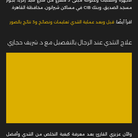
علاج التثدي عند الرجال بالتفصيل مع د. شريف حجازي
والآن عزيزي القارئ بعد معرفة كيفية التخلص من التثدي وأفضل
دكتور لعلاج التثدي في مصر، إذا كنت ترغب في حجز موعد في مركز
شريف كلينك، أو لديك أي استفسار آخر يمكنك التواصل معنا عبر
الواتساب.