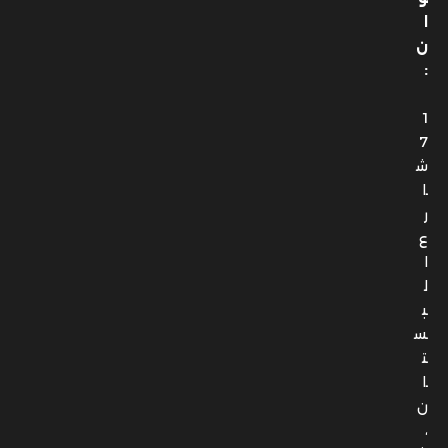
1
7
ش
ا
ر
ع
ا
ل
ب
س
ت
ا
ن
،
ش
ي
ر