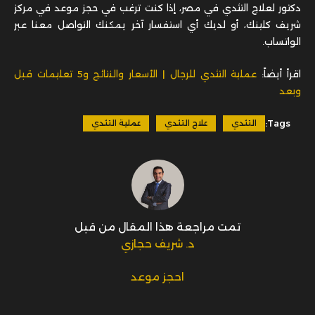
اقرأ أيضاً:
عملية التثدي للرجال | الأسعار والنتائج و5 تعليمات قبل
وبعد
Tags:
التثدي
علاج التثدي
عملية التثدي
تمت مراجعة هذا المقال من قبل
د. شريف حجازي
احجز موعد
مقالات ذات صلة