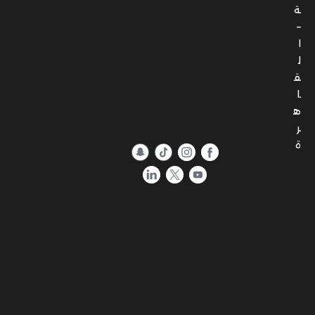
ل
ق
ا
ه
ر
ة