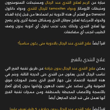
عبارة عن
كريم لعلاج التثدي عند الرجال
ومستبدلات التستوستيرون
ومثبطات الأروماتاز
ودواء tamoxifen للرجال للتثدي
ودواء دانازول
Danazol مع العلم أن هذه الأدوية تم اعتمادها من قِبل إدارة الغذاء
والدواء الأمريكية لعلاج سرطان الثدي ومشاكل صحية أخرى ولم يصرح
بها لعلاج التثدي، ولذلك يجب تجنب تناول أي أدوية بدون وصف
الطبيب لتجنب أي مضاعفات.
اقرأ أيضاً:
علاج التثدي عند الرجال بالادوية متى يكون مناسباً؟
علاج التثدي بالفيزر
يمكن
علاج التثدي عند الرجال بدون جراحة
عن طريق تقنية الفيزر التي
تناسب الرجال الذين يعانون من التثدي حتى الدرجة الثالثة، ويتم في
هذه التقنية الاعتماد على جهاز الفيزر الذي يصدر الموجات فوق
الصوتية والتي تساعد على تفتيت الدهون وإذابتها بدون إلحاق أضرار
بالأنسجة والأعصاب المحيطة بالمنطقة، ومن مميزات تقنية الفيزر
أنها تعمل على شد الجلد المترهل أيضاً.
اقرأ أيضاً:
علاج التثدي عند الرجال بدون جراحة بـ 5 طرق تعرف عليها