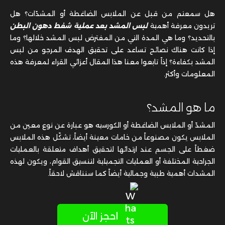
هل سمعتم من قبل عن الملابس الضاغطة أو المشدّات؟ هل
تريدون معرفة أهمية
لبس المشد بعد عملية شفط دهون البطن
بالتحديد؟ وما هي المدة التي من المفترض لبس المشد خلالها؟ وما
إذا كانت هناك نصائح تساعد على تحقيق الهدف المرجو من لبس
المشد بكفاءة؟ إذاً تابعوا معنا هذا المقال أعزائي القراء لمعرفة هذه
المعلومات وأكثر.
ما هو المشد؟
المشدّ أو الملابس الضاغطة أو الكورسيه هو عبارة عن نوع معين من
الملابس يكون مصنوعاً من خامات معينة أيضاً، تشكّل هذه الملابس
ضغطاً على الجسم عند ارتدائها لتحقيق أهداف متعلقة بالعمليات
الجراحية المختلفة أو العمليات التجميلية لتنسيق القوام، ويكون لهذه
المشدات أهمية طبية وجمالية أيضاً كما سنناقش لاحقاً.
احجز الآن