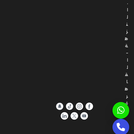
،
ا
ل
ن
ز
ه
ة
–
ا
ل
ق
ا
ه
ر
ة