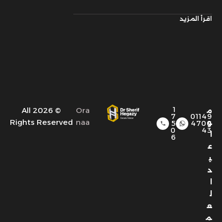
اقرأ المزيد
1
© 2026 All
Ora
م
7
01149
Rights Reserved
naa
و
5
4700
0
43
ا
6
ع
ي
د
ا
ل
ع
م