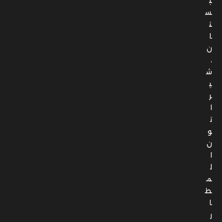
ب
س
ت
ا
ن
،
ش
ي
ر
ا
ت
و
ن
ا
ل
م
ط
ا
ر