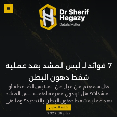
0 800
123
1234
OUR
LOCATI
ONS
7 فوائد لـ لبس المشد بعد عملية
شفط دهون البطن
هل سمعتم من قبل عن الملابس الضاغطة أو
المشدّات؟ هل تريدون معرفة أهمية لبس المشد
بعد عملية شفط دهون البطن بالتحديد؟ وما هي
المدة التي من المفترض لبس المشد خلالها؟ وما
شفط الدهون
يناير 16, 2022
إذا كانت هناك نصائح تساعد على تحقيق الهدف