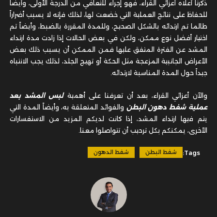
ذكرنا أعلاه أعزائي القراء، فهو إجراء للتعافي من الدرجة الأولى، وأيضاً
للحفاظ على نتائج العملية التي خضعت لها، لذلك فإنه لا يسبب أضراراً
طالما تم ارتدائه بالشكل الصحيح، وللمدة المقررة بالضبط، وأيضاً تم
اختيار أفضل نوع ممكن، ولكن في بعض الحالات إذا زادت مدة ارتداء
المشد عن الفترة المتفق عليها فمن الممكن أن يسبب ذلك بعض
الأعراض الجانبية المزعجة مثل الحكة أو تهيج الجلد، لذلك يجب الانتباه
جيداً حول المدة المناسبة لارتدائه.
والآن أعزائي القراء، بعد أن تعرفنا على أهمية
لبس المشد بعد
عملية شفط دهون البطن
والفوائد المتعلقة به، وأيضاً المدة التي
يتم فيها ارتداء المشد، إذا كانت لديكم المزيد من الاستفسارات
الأخرى، يمكنكم بكل ترحيب أن تتواصلوا معنا.
Tags:
شفط البطن
شفط الدهون