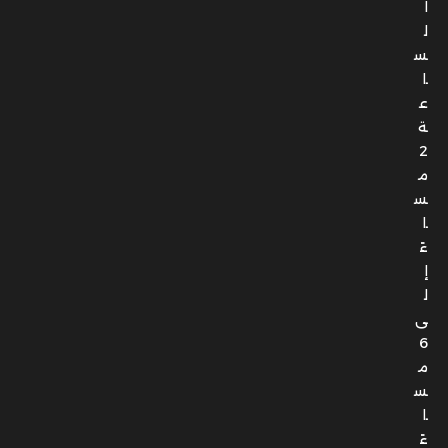
ا
ل
س
ا
ع
ة
2
م
س
ا
ءً
إ
ل
ى
6
م
س
ا
ءً