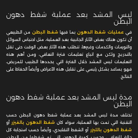
لبس المشد بعد عملية شفط دهون
البطن
في
عمليات شفط الدهون
بما فيها
شفط البطن
من الطبيعي
أن تكون هناك بعض الآثار الجانبية بعد العملية، مثل احتباس السوائل
والتورمات والكدمات وغيرها، تتطلب هذه الآثار بعض الوقت حتى تقل
بالتدريج ولكن مع اتباع تعليمات فترة التعافي، ومن أهم هذه
التعليمات لبس المشد خلال الفترة التي يحددها الطبيب للمريض،
فهو يساعد بشكل رئيسي على تقليل هذه الأعراض وأيضاً الحفاظ على
النتائج.
مدة لبس المشد بعد عملية شفط دهون
البطن
تختلف مدة لبس المشد بعد عملية شفط دهون البطن حسب
التقنية التي تمت بها العملية، سواء كان
شفط الدهون بالفيزر
أو
شفط الدهون بالليزر
أو الشفط التقليدي، وأيضاً حسب استجابة كل
حالة للتعافي، وحسب كمية الدهون التي تم شفطها من البطن،