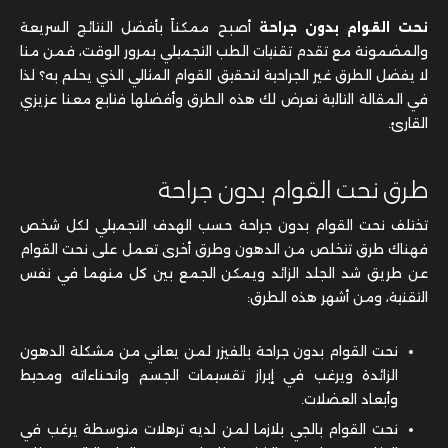
نحت القوام بدون جراحة
أصبح ممكناً بأفضل النتائج السريعة
والمضمونة مع تقدم تقنيات الطب التجميلي بمرور الوقت، فمن منا
لا يفضل الطرق غير الجراحية لتحقيق القوام المثالي الذي يحلم به؟ لذا
في المقالة التالية نعرض لك هذه الطرق وأفضلها فتابع معنا عزيزي
القارئ.
طرق نحت القوام بدون جراحة
تختلف نحت القوام بدون جراحة حسب الهدف التجميلي لكل شخص
فهناك طرق تتخلص من الدهون وطرق أخرى تعمل على نحت القوام
عن طريق شد الجلد الزائد ويمكن الجمع بين كل منهما في نفس
التقنية، ومن أشهر هذه الطرق:
نحت القوام بدون جراحة بالفيزر لمن يعاني من مشكلة الدهون
الزائدة ويرغب في إبراز تقسيمات الجسم وانحناءاته ومحيط
وأبعاد العضلات.
نحت القوام بالجي بلازما لمن لديه ترهلات متوسطة يرغب في