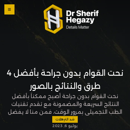
0 800
123
1234
OUR
LOCATI
ONS
نحت القوام بدون جراحة بأفضل 4
طرق والنتائج بالصور
نحت القوام بدون جراحة أصبح ممكناً بأفضل
النتائج السريعة والمضمونة مع تقدم تقنيات
الطب التجميلي بمرور الوقت، فمن منا لا يفضل
الطرق غير الجراحية لتحقيق القوام المثالي الذي
شد الترهلات
يوليو 6, 2023
يحلم به؟ لذا في المقالة التالية نعرض لك هذه