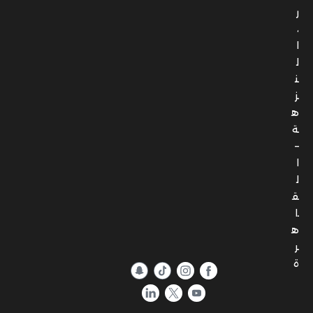
ر
،
ا
ل
ن
ز
ه
ة
–
ا
ل
ق
ا
ه
ر
ة