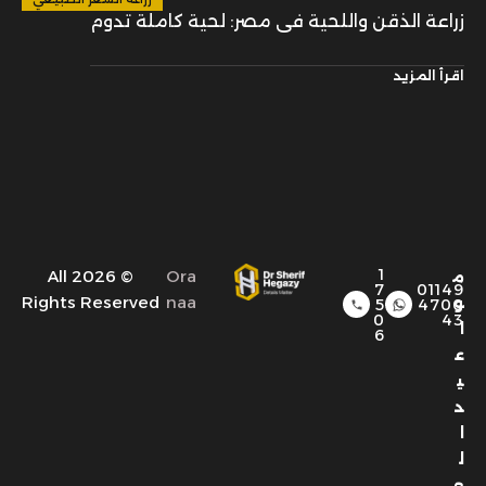
زراعة الذقن واللحية في مصر: لحية كاملة تدوم
اقرأ المزيد
1
© 2026 All
Ora
م
7
01149
Rights Reserved
naa
و
5
4700
0
43
ا
6
ع
ي
د
ا
ل
ع