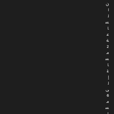
ن
ا
ل
س
ا
ع
ة
2
م
س
ا
ءً
إ
ل
ى
6
م
س
ا