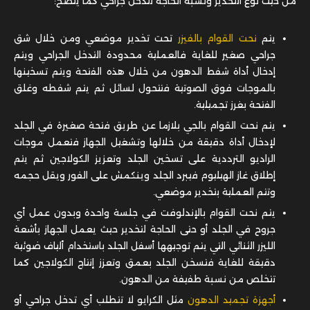
من حيث نوع التخدير ونسبة الحاجة لتدخل جراحي كما يتضح:
يتم
نحت القوام بالفيزر
تحت تخدير موضعي ومن خلال شق
جراحي صغير للغاية فالعملية محدودة التدخل الجراحي ويتم
إدخال أداة شفط الدهون من خلال هذه الفتحة ويتم تسخينها
بالموجات فوق الصوتية فتتحول لسائل ثم يتم شفطه وغلق
الفتحة بغرز تجميلية.
يتم نحت القوام بالجي بلازما عن طريق فتحة صغيرة في الجلد
لإدخال أداة دقيقة من خلالها وتشغيل الجهاز فتعمل موجات
الراديو الترددية على تسخين الجلد وتعزيز الكولاجين ثم يتم
إطلاق غاز الهيليوم فيبرد الجلد وينكمش على الفور ويقل حجمه
وتتم العملية بتخدير موضعي.
يتم نحت القوام بالإندلوفت في جلسة واحدة وبدون عمل أي
جروح في الجلد أو حتى الحاجة لتخدير حيث يعمل الجهاز بأشعة
الليزر الثنائي التي يتم توجيهها أسفل الجلد باستخدام ألياف ضوئية
دقيقة للغاية فتسخن الجلد بعمق وتعزز إنتاج الكولاجين كما
تتخلص من نسبة طفيفة من الدهون.
أجهزة تجميد الدهون
مثل الكرايو لا تتطلب أي تدخل جراحي أو