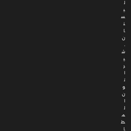
ل
ب
س
ت
ا
ن
،
ش
ي
ر
ا
ت
و
ن
ا
ل
م
ط
ا