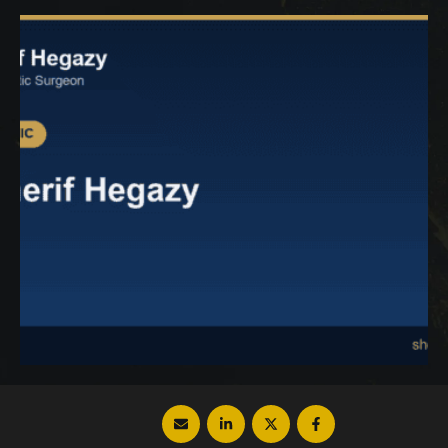
الطرق وأفضلها فتابع معنا عزيزي القارئ. طرق
نحت القوام بدون جراحة تختلف نحت القوام بدون
جراحة حسب الهدف …