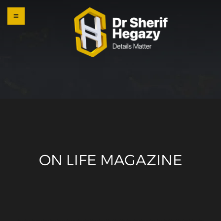
0 800
123
1234
OUR
LOCATI
ONS
ON LIFE MAGAZINE