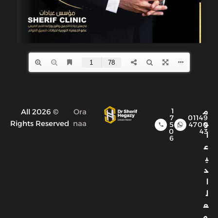
1
© 2026 All
Ora
م
7
01149
Rights Reserved
naa
و
5
4700
0
43
ا
6
ع
ي
د
ا
ل
ع
م