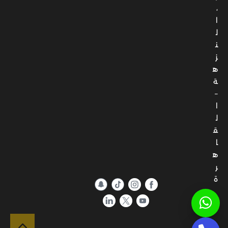
،
ا
ل
ن
ز
ه
ة
–
ا
ل
ق
ا
ه
ر
ة