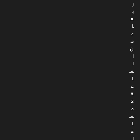
ر
ب
ع
ا
ء
م
ن
ا
ل
س
ا
ع
ة
2
م
س
ا
ءً
إ