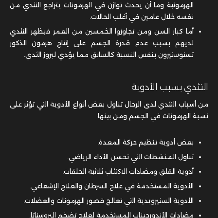
الهرمونية وما أن يحدث توازن في الهرمونات يتراجع التثدي من
نفسه خلال عامين في أغلب الحالات.
أما كبار السن ومن تجاوزوا الخمسين من العمر فيظهر التثدي
لديهم بسبب عدم قدرة الجسم على إنتاج هرمون الذكور
تستوستيرون بنفس النسبة كالسابق مما يؤدي لبروز الثدي.
التثدي بسبب الأدوية
من أسباب التثدي لدى الرجال تناول بعض أنواع الأدوية التي تؤثر على
نسبة الهرمونات في الجسم ومن بينها:
بعض أدوية تنظيم حركة المعدة.
تناول المنشطات التي تحسن الأداء الرياضي.
أدوية القلق ومضادات الاكتئاب ثلاثية الحلقات.
الأدوية المستخدمة في علاج السرطان والعلاج الإشعاعي.
الأدوية الستيرويدية التي تعالج قصور الهرمونات والعضلات.
مضادات الأندورجينات المستخدمة لعلاج تضخم البروستاتا.