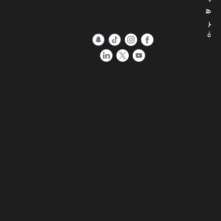
ه
ر
ة