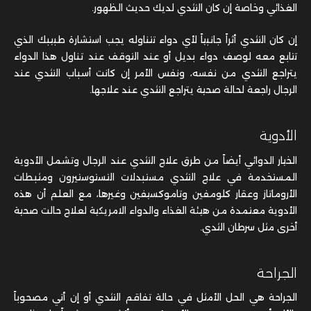
الغذائي وخاصة إن كان التثدي لديك حديث الظهور.
إن كان التثدي أثراً جانبياً لأي دواء تتناوله يجب استشارة طبيبك الذي
تتابع معه لوصف دواء بديل أو عند التوقف عند تناول هذا الدواء
يتراجع التثدي من نفسه، ونفس الأمر إن كانت أسباب التثدي عند
الرجال راجعة لحالة صحية يتراجع التثدي عند علاجها.
الأدوية
الخيار الدوائي أيضاً من طرق علاج التثدي عند الرجال وتشمل الأدوية
المستخدمة في علاج التثدي مستبدلات التستوستيرون ومثبطات
الأروماتاز وعقار كلومفين وتاموكسيفين وغيرها، مع العلم أن هذه
الأدوية معتمدة من هيئة الغذاء والدواء الامريكية لعلاج حالت صحية
أخرى مثل سرطان الثدي.
الجراحة
الجراحة هي الحل الأمثل في حالة تفاقم التثدي أو إن أتي مصحوباً