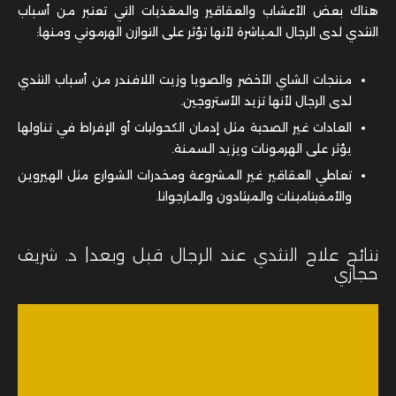
هناك بعض الأعشاب والعقاقير والمغذيات التي تعتبر من أسباب
التثدي لدى الرجال المباشرة لأنها تؤثر على التوازن الهرموني ومنها:
منتجات الشاي الأخضر والصويا وزيت اللافندر من أسباب التثدي
لدى الرجال لأنها تزيد الأستروجين.
العادات غير الصحية مثل إدمان الكحوليات أو الإفراط في تناولها
يؤثر على الهرمونات ويزيد السمنة.
تعاطي العقاقير غير المشروعة ومخدرات الشوارع مثل الهيروين
والأمفيتامينات والميثادون والمارجوانا.
نتائج علاج التثدي عند الرجال قبل وبعد| د. شريف
حجازي