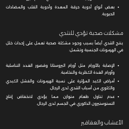
بعض أنواع أدوية حرقة المعدة وأدوية القلب والمضادات
الحيوية.
مشكلات صحية تؤدي للتثدي
ينتج التثدي أيضاً بسبب وجود مشكلة صحية تعمل على إحداث خلل
في الهرمونات الجنسية وتشمل:
الإصابة بالأورام مثل أورام البروستاتا وقصور الغدد التناسلية
وأورام الغدة الكظرية والنخامية.
أمراض الكبد المؤثرة على نسبة الهرمونات والفشل الكبدي
والكلوي من أسباب التثدي لدى الرجال.
عدم تناول طعام متوازن مما يؤدي لانخفاض إنتاج
التستوستيرون الذكوري في الجسم لدى الرجال.
الأعشاب والعقاقير