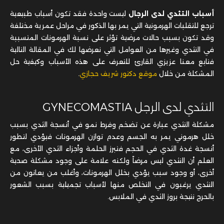
أسباب التثدي لدى الرجال
ليست واحدة فقد تكون أسباب طبيعية
ترجع للتقلبات الهرمونية التي يمر بها الذكور في مراحل عمرية مختلفة
وقد تكون بسبب حالات مرضية تؤثر على نسبة الهرمونات المتسببة
في التثدي وغيرها من العوامل التي نعرضها لك في المقالة التالية
فتابع معنا عزيزي القارئ للتعرف على هذه الأسباب وكيفية حل
المشكلة من خلال
موقع دكتور شريف حجازي
.
التثدي لدى الرجل
GYNECOMASTIA
مشكلة التثدي عبارة عن تضخم وفرط نمو في أنسجة الثدي بسبب
خلل هرموني يمر به الجسم وعدم توازن الهرمونات فيؤدي لتطور
أنسجة غدة الثدي في الحجم فتبرز الحلمة وأجزاء الثدي الأخرى، مع
العلم أن التثدي ليس مرضاً ولكنه علامة على وجود مشكلة صحية
أخرى، أو وجود سبب يؤدي بخلل الهرمونات، وأغلب من يعانون من
التثدي يرغبون في التخلص منها لأسباب تجميلية بسبب الشعور
بالحرج نتيجة بروز الثدي في الملابس.