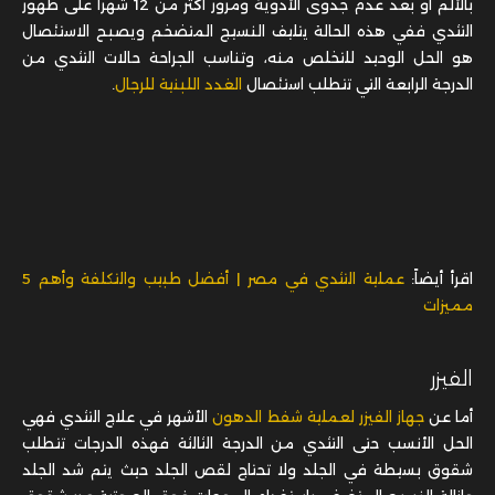
بالألم أو بعد عدم جدوى الأدوية ومرور أكثر من 12 شهراً على ظهور
التثدي ففي هذه الحالة يتليف النسيج المتضخم ويصبح الاستئصال
هو الحل الوحيد للتخلص منه، وتناسب الجراحة حالات التثدي من
الدرجة الرابعة التي تتطلب
استئصال
الغدد اللبنية للرجال
.
اقرأ أيضاً:
عملية التثدي في مصر | أفضل طبيب والتكلفة وأهم 5
مميزات
الفيزر
أما عن
جهاز الفيزر لعملية شفط الدهون
الأشهر في علاج التثدي فهي
الحل الأنسب حتى التثدي من الدرجة الثالثة فهذه الدرجات تتطلب
شقوق بسيطة في الجلد ولا تحتاج لقص الجلد حيث يتم شد الجلد