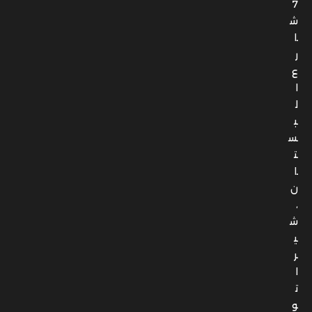
7
ش
ا
ر
ع
ا
ل
ب
س
ت
ا
ن
،
ش
ي
ر
ا
ت
و