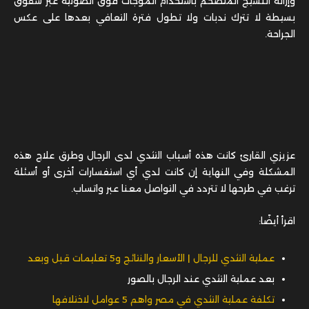
وإزالة النسيج المتضخم باستخدام الموجات فوق الصوتية عبر شقوق
بسيطة لا تترك ندبات ولا تطول فترة التعافي بعدها على عكس
الجراحة.
عزيزي القارئ كانت هذه أسباب التثدي لدى الرجال وطرق علاج هذه
المشكلة وفي النهاية إن كانت لدي أي استفسارات أخرى أو أسئلة
ترغب في طرحها لا تتردد في التواصل معنا عبر واتساب.
اقرأ أيضًا:
عملية التثدي للرجال | الأسعار والنتائج و5 تعليمات قبل وبعد
بعد عملية التثدي عند الرجال بالصور
تكلفة عملية التثدي في مصر واهم 5 عوامل لاختلافها