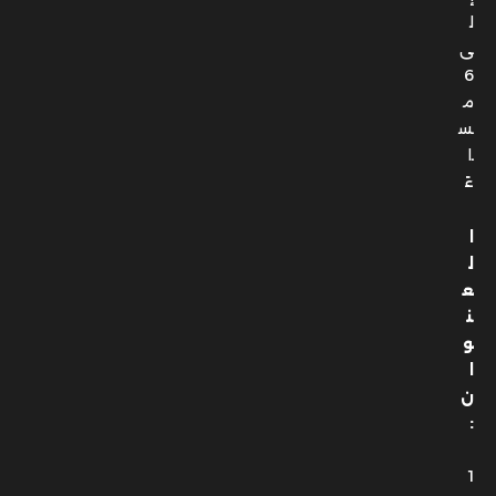
ل
ى
6
م
س
ا
ءً
ا
ل
ع
ن
و
ا
ن
:
1