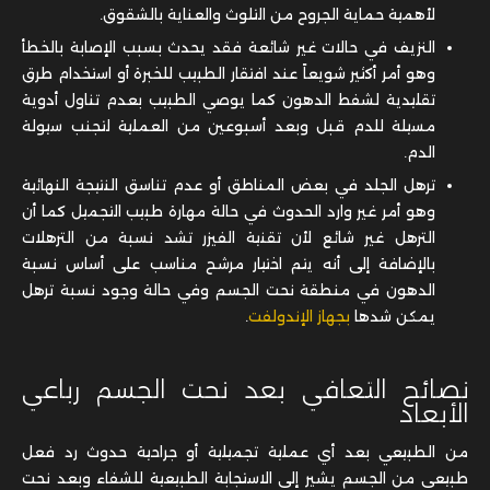
لأهمية حماية الجروح من التلوث والعناية بالشقوق.
النزيف في حالات غير شائعة فقد يحدث بسبب الإصابة بالخطأ
وهو أمر أكثير شويعاً عند افتقار الطبيب للخبرة أو استخدام طرق
تقليدية لشفط الدهون كما يوصي الطبيب بعدم تناول أدوية
مسيلة للدم قبل وبعد أسبوعين من العملية لتجنب سيولة
الدم.
ترهل الجلد في بعض المناطق أو عدم تناسق النتيجة النهائية
وهو أمر غير وارد الحدوث في حالة مهارة طبيب التجميل كما أن
الترهل غير شائع لأن تقنية الفيزر تشد نسبة من الترهلات
بالإضافة إلى أنه يتم اختيار مرشح مناسب على أساس نسبة
الدهون في منطقة نحت الجسم وفي حالة وجود نسبة ترهل
يمكن شدها
بجهاز الإندولفت
.
نصائح التعافي بعد نحت الجسم رباعي
الأبعاد
من الطبيعي بعد أي عملية تجميلية أو جراحية حدوث رد فعل
طبيعي من الجسم يشير إلى الاستجابة الطبيعية للشفاء وبعد نحت