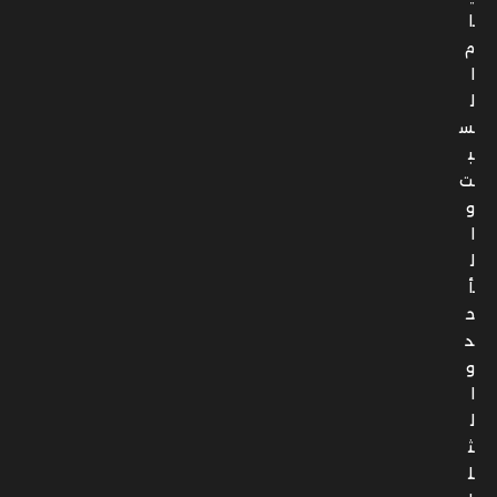
ا
م
ا
ل
س
ب
ت
و
ا
ل
أ
ح
د
و
ا
ل
ث
ل