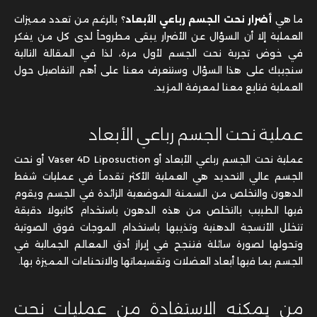
ما هي
أضرار نحت الجسم رباعي الأبعاد
؟ بالرغم من تعدد مميزات
العملية إلا أن السؤال عن الأضرار يبقى مطروحاً لدى كل من يفكر
في خوض تجربة نحت الجسم لأول مرة، لذا في المقالة التالية
سنجيبك على هذا السؤال وستتعرف معنا على أهم التفاصيل حول
العملية فتابع معنا لمعرفة المزيد.
عملية نحت الجسم رباعي الأبعاد
عملية نحت الجسم رباعي الأبعاد أو Vaser 4D Liposuction أو نحت
الجسم عالي التحديد هي العملية الأكثر تقدماً في عمليات شفط
الدهون والتخلص من السمنة الموضعية الزائدة في الجسم ويقوم
فيها الطبيب بالتخلص من هذه الدهون باستخدام كانيولا دقيقة
تتخلل الأنسجة الدهنية وتذيبها باستخدام الموجات فوق الصوتية
وتحولها لصورة سائلة فتنجح في إبراز أدق المعالم الجمالية في
الجسم بما فيها أبعاد العضلات وتقسيماتها والانحناءات المميزة بها.
من يمكنه الاستفادة من عمليات نحت