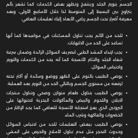
الجسم يتورم الجلد وينتفخ وتظهر بعض الكدمات كما تشعر بألم
يتراوح بين البسيط إلى المتوسط لذا خلال الأسابيع الأولى، وبعد
معرفة أضرار نحت الجسم رباعي الأبعاد إليك تعليمات التعافي:
للحد من الألم يجب تناول المسكنات في مواعيدها كما أنها
تساعد على الحد من الالتهابات.
يجب ارتداء المشد الطبي لتصريف السوائل الزائدة وضمان سرعة
شفاء الجلد والتئام الأنسجة كما أنه يحد من الكدمات والتورم
واحتباس السوائل.
يوصي الطبيب بالنوم على الظهر ووضع وسائدة أو أكثر تحته
لرفعه عن مستوى الجسم وبالتالي الحد من التورم بعد العملية.
يوصي الطبيب بتناول طعام متوازن وصحي وتناول منتجات
الابلان واللحوم والبيض والمأكولات البحرية لاحتوائها على
البروتين الذي يعزز استجابة الأنسجة للتعافي كما يحد الإكثار من
الخضروات والفاكهة وشرب الماء.
يوصي الطبيب ببعض التعليمات للحد من احتباس السوائل
وحدوث التحجر مثل عدم تناول الأملاح والحرص على المشي