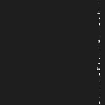
ن
،
ش
ي
ر
ا
ت
و
ن
ا
ل
م
ط
ا
ر
،
ا
ل
ن