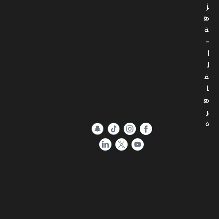
ز
ه
ة
–
ا
ل
ق
ا
ه
ر
ة