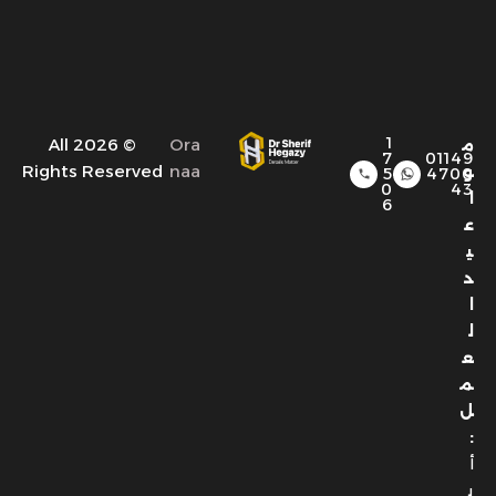
1
© 2026 All
Ora
م
7
01149
Rights Reserved
naa
و
5
4700
0
43
ا
6
ع
ي
د
ا
ل
ع
م
ل
:
أ
ي