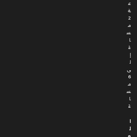
ع
ة
2
م
س
ا
ءً
إ
ل
ى
6
م
س
ا
ءً
ا
ل
ع