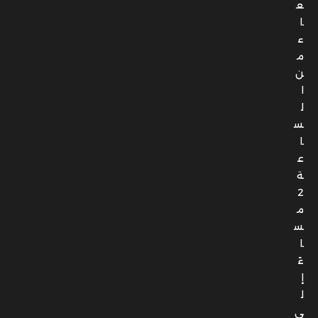
ع
ا
ء
م
ن
ا
ل
س
ا
ع
ة
2
م
س
ا
ءً
إ
ل
ى