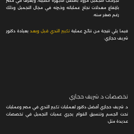
لجراحات التجميل مزود بأفضل الأجهزة الطبية، ويعرف في مصر
بارتفاع معدلات نجاح عملياته وخبرته في مجال التجميل وذلك
رغم صغر سنه.
فيما يلي نتيجة من نتائج عملية
تكبير الثدي قبل وبعد
بعيادة دكتور
شريف حجازي:
تخصصات د. شريف حجازي
د. شريف حجازي أفضل دكتور لعمليات تكبير الثدي في مصر وعمليات
نحت الجسم وتنسيق القوام يجري عميات التجميل في تخصصات
عديدة مثل: