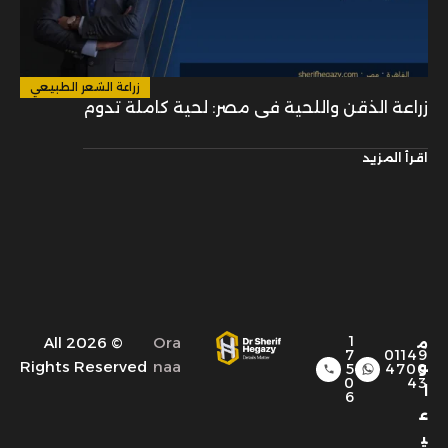
زراعة الشعر الطبيعي
زراعة الذقن واللحية في مصر: لحية كاملة تدوم
اقرأ المزيد
1
© 2026 All
Ora
م
7
01149
Rights Reserved
naa
و
5
4700
0
43
ا
6
ع
ي