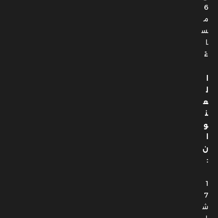
6
م
س
ا
ءً
ا
ل
ع
ن
و
ا
ن
:
1
7
ش