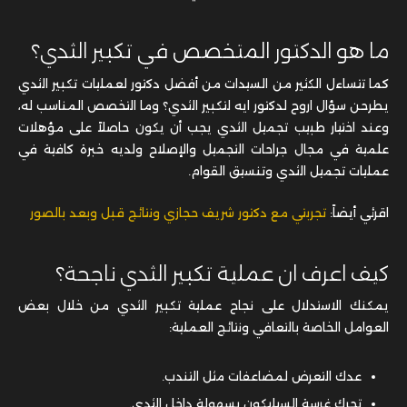
ما هو الدكتور المتخصص في تكبير الثدي؟
كما تتساءل الكثير من السيدات من أفضل دكتور لعمليات تكبير الثدي
يطرحن سؤال
اروح لدكتور ايه لتكبير الثدي؟
وما التخصص المناسب له،
وعند اختيار طبيب تجميل الثدي يجب أن يكون حاصلاً على مؤهلات
علمية في مجال جراحات التجميل والإصلاح ولديه خبرة كافية في
عمليات تجميل الثدي وتنسيق القوام.
اقرئي أيضاً:
تجربتي مع دكتور شريف حجازي ونتائج قبل وبعد بالصور
كيف اعرف ان عملية تكبير الثدي ناجحة؟
يمكنك الاستدلال على نجاح عملية تكبير الثدي من خلال بعض
العوامل الخاصة بالتعافي ونتائج العملية:
عدك التعرض لمضاعفات مثل التندب.
تحرك غرسة السيليكون بسهولة داخل الثدي.