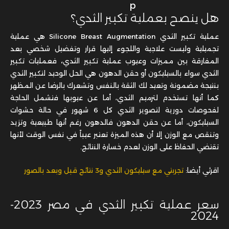
هل ينصح بعملية تكبير الثدي؟
عملية تكبير الثدي
Silicone Breast Augmentation
هي عملية
تجميلية وليست علاجية واللجوء إليها قرار وتفضيل شخصي بعد
المفارقة بين
مميزات وعيوب عملية تكبير الثدي
،
فعمليات تكبير
الثدي سواء بالسيليكون أو حقن الدهون هي الحل الوحيد لتكبير الثدي
بنتيجة مضمونة وتعيد لك الثقة بالنفس وتشعرك بالرضا عن المظهر
كما أنها تستخدم لترميم الثدي، أما عن عيوبها فتشمل الحاجة
لفحوصات دورية لتصوير الثدي كل 6 شهور في حالة حشوات
السيليكون، أما عن حقن الدهون فالدهون رغم أنها طبيعية وتزيد
وتنقص مع الوزن إلا أن هذه الميزة تعتبر عيباً في نفس الوقت لأنها
تقتضي الحفاظ على الوزن لعدم خسارة النتائج.
اقرئي أيضا:
تجربتي مع سيليكون الثدي و3 نتائج قبل وبعد بالصور
سعر عملية تكبير الثدي في مصر 2023-
2024