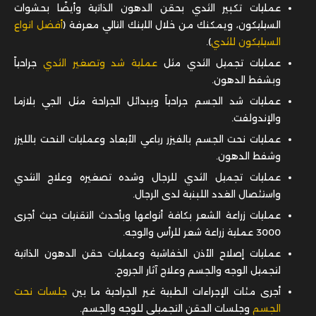
عمليات تكبير الثدي بحقن الدهون الذاتية وأيضًا بحشوات
السيليكون، ويمكنك من خلال اللينك التالي معرفة (
أفضل انواع
السيليكون للثدي
).
عمليات تجميل الثدي مثل
عملية شد وتصغير الثدي
جراحياً
وبشفط الدهون.
عمليات شد الجسم جراحياً وببدائل الجراحة مثل الجي بلازما
والإندولفت.
عمليات نحت الجسم بالفيزر رباعي الأبعاد وعمليات النحت بالليزر
وشفط الدهون.
عمليات تجميل الثدي للرجال وشده تصغيره وعلاج التثدي
واستئصال الغدد
اللبنية
لدى الرجال.
عمليات زراعة الشعر بكافة أنواعها وبأحدث التقنيات حيث أجرى
3000 عملية زراعة شعر للرأس والوجه.
عمليات إصلاح الأذن الخفاشية وعمليات حقن الدهون الذاتية
لتجميل الوجه والجسم وعلاج آثار الجروح.
أجرى مئات الإجراءات الطبية غير الجراحية ما بين
جلسات نحت
الجسم
وجلسات الحقن التجميلي للوجه والجسم.