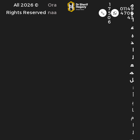
ع
ي
د
ا
ل
ع
م
ل
:
أ
ي
ا
م
ا
ل
س
ب
ت
و