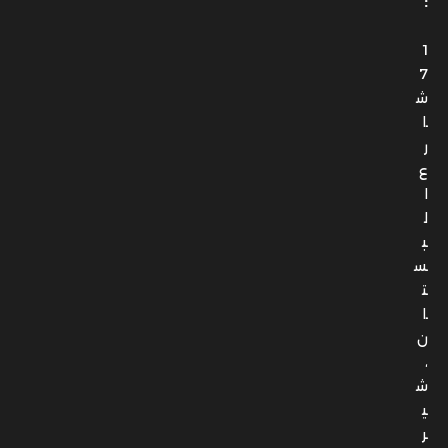
ش
ا
ر
ع
ا
ل
ب
س
ت
ا
ن
،
ش
ي
ر
ا
ت
و
ن