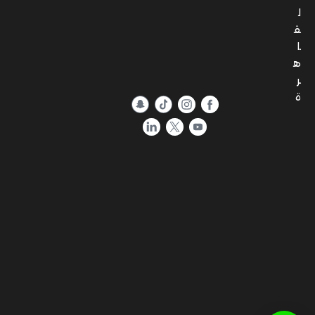
ه
ر
ة