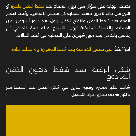
تختلف الإجابة على سؤال متى يزول الانتفاخ بعد
شفط الذقن بالفيزر
أو
الليزر من حالة لأخرى حسب استجابة كل شخص للتعافي، وأغلب انتفاخ
الوجه بعد شفط الذقن وانتفاخ الذقن يزول بعد مرور أسبوعين من
العملية والنسبة المتبقية تزول بالتدريج طيلة فترة التعافي ثم
يختفي بالكامل بعد مرور شهرين على العملية في أغلب الحالات.
اقرأ أيضاً:
متى تختفي الكدمات بعد شفط الدهون؟ و6 نصائح هامة
شكل الرقبة بعد شفط دهون الذقن
المزدوج
شاهد نتائج مميزة وتغيير جذري في شكل الذقن بعد الشفط مع
دكتور شريف حجازي جراح التجميل: