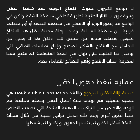
لا يتوقع الكثيرون
حدوث انتفاخ الوجه بعد شفط الذقن
ويتوقعون أن الآثار الجانبية تظهر فقط في منطقة الشفط ولكن في
الواقع قد يظهر التورم أو الانتفاخ في منطقة الشفط أو أي منطقة
قريبة من منطقة العملية، وعند مرحلة معينة يظل هذا الانتفاخ
طبيعي وتختلف شدته من شخص لآخر، ولكن هذا لا يغني عن
التعامل مع الانتفاخ بالشكل الصحيح وإتباع تعليمات التعافي التي
يوصي بها الطبيب حتى يزول في المدة المتوقعة له، فتابع معنا
لمعرفة أسباب الانتفاخ وأهم النصائح للتعامل معه.
عملية شفط دهون الذقن
عملية إزالة الذقن المزدوج
واللغد Double Chin Liposuction هي
عملية تجميلية تتم بهدف نحت أسفل الذقن وجعله متناسقاً مع
الوجه والتخلص من التراكمات الدهنية العنيدة التي يصعب التخلص
منها بطرق أخرى ويتم ذلك بتدخل جراحي بسيط من خلال فتحات
دقيقة أسفل الذقن ثم تكسير الدهون أو إذابتها ثم شفطها.