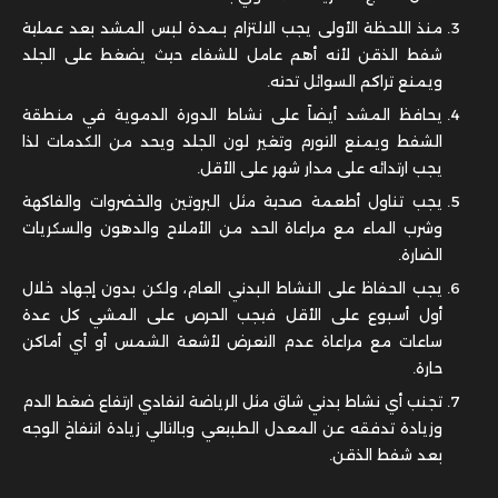
منذ اللحظة الأولى يجب الالتزام بـمدة لبس المشد بعد عملية
شفط الذقن لأنه أهم عامل للشفاء حيث يضغط على الجلد
ويمنع تراكم السوائل تحته.
يحافظ المشد أيضاً على نشاط الدورة الدموية في منطقة
الشفط ويمنع التورم وتغير لون الجلد ويحد من الكدمات لذا
يجب ارتدائه على مدار شهر على الأقل.
يجب تناول أطعمة صحية مثل البروتين والخضروات والفاكهة
وشرب الماء مع مراعاة الحد من الأملاح والدهون والسكريات
الضارة.
يجب الحفاظ على النشاط البدني العام، ولكن بدون إجهاد خلال
أول أسبوع على الأقل فيجب الحرص على المشي كل عدة
ساعات مع مراعاة عدم التعرض لأشعة الشمس أو أي أماكن
حارة.
تجنب أي نشاط بدني شاق مثل الرياضة لتفادي ارتفاع ضغط الدم
وزيادة تدفقه عن المعدل الطبيعي وبالتالي زيادة انتفاخ الوجه
بعد شفط الذقن.