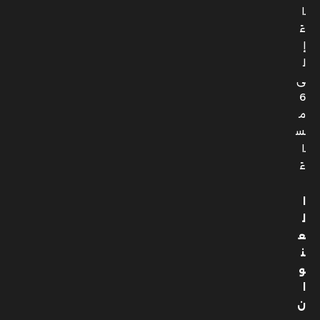
ل
ى
6
م
س
ا
ءً
ا
ل
ع
ن
و
ا
ن
:
1
7