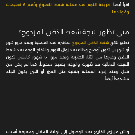
اقرأ أيضاً:
طريقة النوم بعد عملية شفط اللغلوغ وأهم 6 تعليمات
وفوائدها
متى تظهر نتيجة شفط الذقن المزدوج؟
تظهر نتائج
شفط الذقن المزدوج
بماشرة بعد العملية وبعد مرور شهر
أو شهرين تكون أوضح وذلك بعد زوال التورم وانتفاخ الوجه بعد شفط
الذقن وغيرها من الآثار الجانبية وبعد مرور 6 شهور كاملين تكون
النتيجة المثالية قد ظهرت والوجه يصبح منحوتاً، كما لم يكن من
قبل وعند إجراء العملية بتقنية مثل الفيزر أو الليزر يكون الجلد
مشدوداً أيضاً.
والآن عزيزي القارئ بعد الوصول إلى نهاية المقال ومعرفة أسباب
انتفاخ الوجه بعد شفط الذقن وأهم النصائح التي يجب عليك إتباعها
لعلاج هذه المشكلة، إن كان لديك أي أسئلة أخرى تواصل معنا عبر
الواتساب وسنجيب عليك بكل سرور.