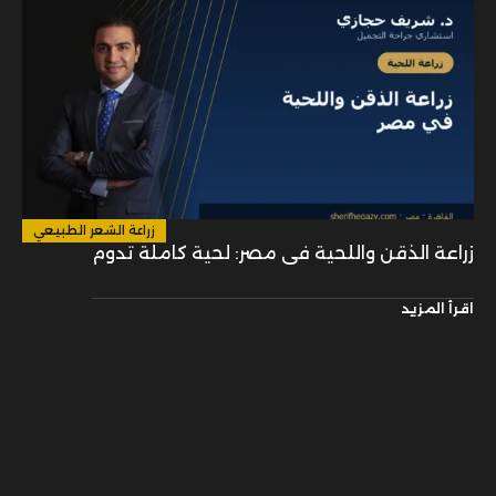
زراعة الشعر الطبيعي
زراعة الذقن واللحية في مصر: لحية كاملة تدوم
اقرأ المزيد
1
© 2026 All
Ora
م
7
01149
Rights Reserved
naa
و
5
4700
0
43
ا
6