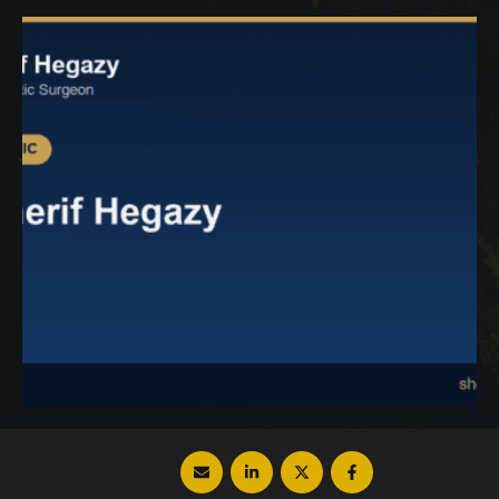
يظل هذا الانتفاخ طبيعي وتختلف شدته من
شخص لآخر، ولكن هذا لا يغني عن التعامل مع …