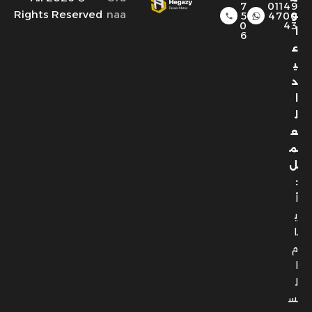
7
01149
Rights Reserved
naa
و
5
4700
0
43
ا
6
ع
ي
د
ا
ل
ع
م
ل
:
أ
ي
ا
م
ا
ل
س