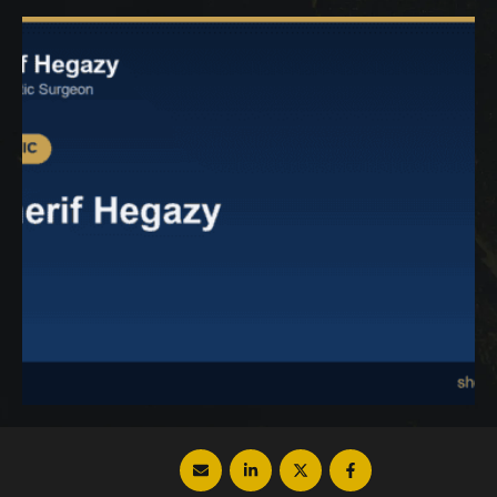
سنعرض لك أفضل طرق شد الجسم لمعرفة
الطريقة المناسبة لنوع الترهلات لديك فتابع معنا
عزيزي القارئ. طرق …