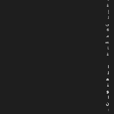
ءً
إ
ل
ى
6
م
س
ا
ءً
ا
ل
ع
ن
و
ا
ن
: