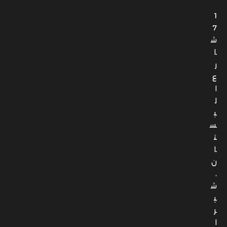
1
7
ش
ا
ر
ع
ا
ل
ب
س
ت
ا
ن
،
ش
ي
ر
ا