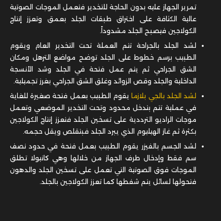
تمرير الجهاز عليه بدون الحاجة للتخدير فتعمل الموجات الصوتية
عالية الكثافة على اختراق طبقات الجلد بعمق وتعزز إنتاج
الكولاجين فيصبح الجلد مشدوداً.
لشد الجلد بالجراحة تتم العملة تحت التخدير العام ويقوم
الطبيب برسم خطوط على الجلد توضح مواضع الترهل ومكان
الشق الجراحي ثم يتم عمل فتحة في الجلد وشد الأنسجة
الداخلية والجلد وقص الزوائد وغلق الشق الجراحي بغرز تجميلية.
لشد الجلد بالجي بلازما
يقوم الطبيب بعمل فتحة صغيرة للغاية
في عملية تتم بتدخل محدود وتحت التخدير الموضعي وتعمل
موجات الراديو الترددية على تسخين الجلد فتعزز إنتاج الكولاجين
بكثرة ثم غاز الهيليوم الذي يبرد الجلد فبتقلص ويقل حجمه.
لشد الجسم بالفيزر يقوم الطبيب بعمل فتحة في حدود نصف
سم فقط وإدخال طرف الجهاز من خلالها وهي كانيولا تطلق
الموجات فوق الصوتية التي تعمل على تسخين الجلد والدهون
فتحولها لسائل يتم شفطها كما تعزز الكولاجين بالجلد.