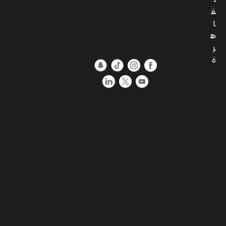
ق
ا
ه
ر
ة