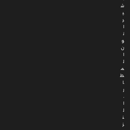
ش
ي
ر
ا
ت
و
ن
ا
ل
م
ط
ا
ر
،
ا
ل
ن
ز