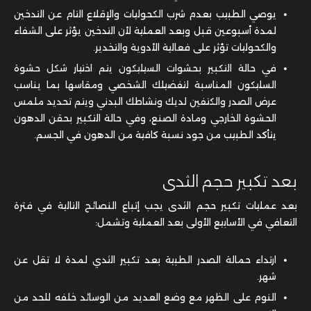
يوصي الطبيب بعدم شرب الكحوليات والإقلاع التام عن التدخين
لمدة أسبوعين قبل وبعد العملية لأن التدخين يؤثر على الشفاء
والكحوليات تؤثر على فعالية الأدوية والتخدير.
في حالة التكبير بحشوات السيليكون يتم اختيار شكل حشوة
السليكون المناسبة لتفضيلك الشخصي ومقاسها بما يناسب
عرض الصدر والكتفين لديك ونشاطك البدني ويتم تحديد ملمس
الحشوة الخارجي ومادة الصنع، وفي حالة التكبير بحقن الدهون
يتأكد الطبيب من جود نسبة كافية من الدهون في الجسم.
بعد
تكبير حجم الثدى
بعد عمليات تكبير حجم الثدى يجب إتباع النصائح التالية في فترة
التعافي في الأسابيع الأولى بعد العملية وتشمل:
ارتداء حمالة الصدر الطبية
بعد تكبير الثدي لمدة لا تقل عن
شهر.
النوم على الظهر مع وضع العديد من الوسائد خلفه للحد من