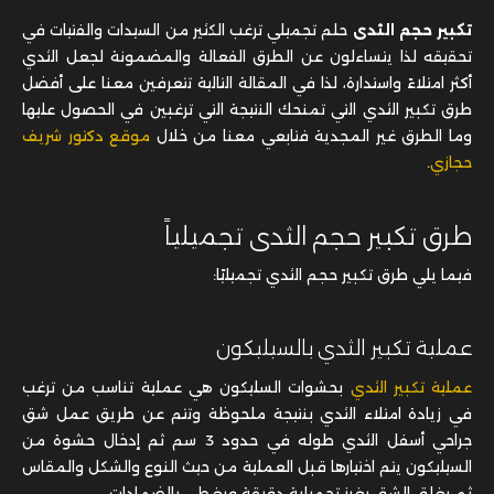
تكبير حجم الثدى
حلم تجميلي ترغب الكثير من السيدات والفتيات في
تحقيقه لذا يتساءلون عن الطرق الفعالة والمضمونة لجعل الثدي
أكثر امتلاءً واستدارة، لذا في المقالة التالية تتعرفين معنا على أفضل
طرق تكبير الثدي التي تمنحك النتيجة التي ترغبين في الحصول عليها
وما الطرق غير المجدية فتابعي معنا من خلال
موقع دكتور شريف
حجازي
.
طرق تكبير حجم الثدى تجميلياً
فيما يلي طرق تكبير حجم الثدي تجميليًا:
عملية تكبير الثدي بالسيليكون
عملية تكبير الثدي
بحشوات السليكون هي عملية تناسب من ترغب
في زيادة امتلاء الثدي بنتيجة ملحوظة وتتم عن طريق عمل شق
جراحي أسفل الثدي طوله في حدود 3 سم ثم إدخال حشوة من
السيليكون يتم اختيارها قبل العملية من حيث النوع والشكل والمقاس
ثم يغلق الشق بغرز تجميلية دقيقة ويغطى بالضمادات.