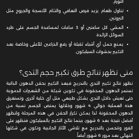
التورم.
تناول طعام يزيد فرص التعافي والتئام الأنسجة والجروح مثل
البروتين.
المشي كل ساعتين أو 3 ساعات لمساعدة الجسم على طرد
السوائل الزائدة.
يمنع حمل أي أشياء ثقيلة أو رفع الذراعين للأعلى وخاصة بعد
التكبير بحشوات السيليكون.
متى تظهر نتائج طرق تكبير حجم الثدى؟
تظهر نتائج تكبير الثدي بالتدريج فبعد التكبير بحقن الدهون الذاتية
تستمر الدهون المحقونة في تكوين شبكة من الشعيرات الدموية
حتى تعيش داخل الثدي بشكل طبيعي مثل أي خلية أخرى وتستغرق
هذه العملية حوالي 4 شهور وخلالها يمتص الجسم نسبة من
الدهون المحقونة لذا يمكن تكرار الحقن في هذه المرحلة ولتظهر
أفضل نتيجة بعد 6 شهور، بينما نتائج التكبير بالسيليكون فتظهر على
الفور وتتحسن بالتدريج مع تلاشي الآثار الجانبية وتكون في شكلها
النهائي بعد مرور 6 شهور أيضاً.