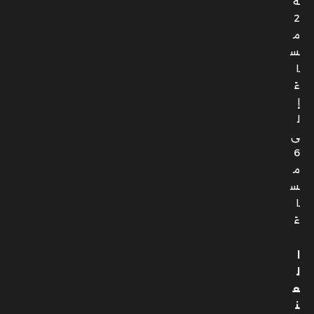
ة
2
م
س
ا
ءً
إ
ل
ى
6
م
س
ا
ءً
ا
ل
ع
ن