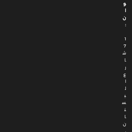
و
ا
ن
:
1
7
ش
ا
ر
ع
ا
ل
ب
س
ت
ا
ن
،