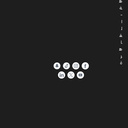
ه
ة
–
ا
ل
ق
ا
ه
ر
ة