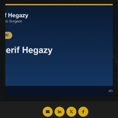
النتيجة التي ترغبين في الحصول عليها وما الطرق
غير المجدية فتابعي معنا من خلال موقع دكتور
شريف حجازي. طرق …