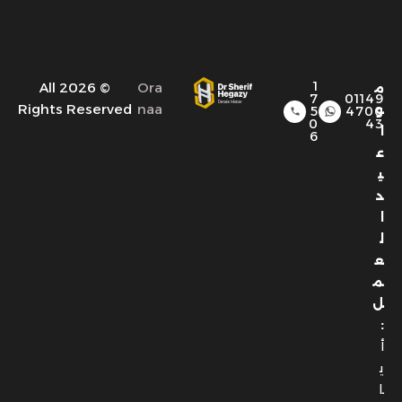
1
© 2026 All
Ora
م
7
01149
Rights Reserved
naa
و
5
4700
0
43
ا
6
ع
ي
د
ا
ل
ع
م
ل
:
أ
ي
ا