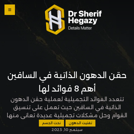
0 800
123
1234
OUR
LOCATI
ONS
حقن الدهون الذاتية في الساقين
أهم 8 فوائد لها
تتعدد الفوائد التجميلية لعملية حقن الدهون
الذاتية في الساقين حيث تعمل على تنسيق
القوام وحل مشكلات تجميلية عديدة تعاني منها
الكثير من السيدات وفي المقالة التالية سنتناول
تفتيت الدهون
نحت الجسم
سبتمبر 10, 2023
أهم المعلومات حول العملية من أسعار