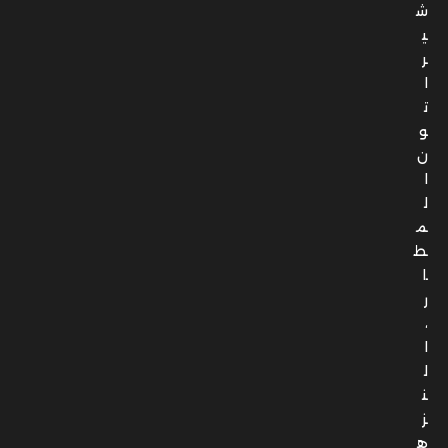
ش
ي
ر
ا
ت
و
ن
ا
ل
م
ط
ا
ر
،
ا
ل
ن
ز
ه