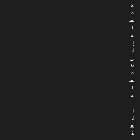
2
م
س
ا
ءً
إ
ل
ى
6
م
س
ا
ءً
ا
ل
ع
ن