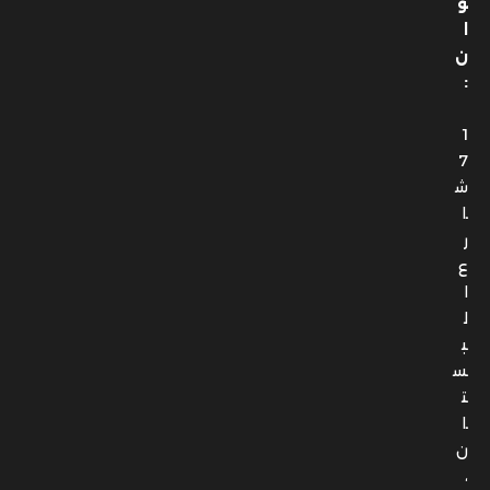
و
ا
ن
:
1
7
ش
ا
ر
ع
ا
ل
ب
س
ت
ا
ن
،