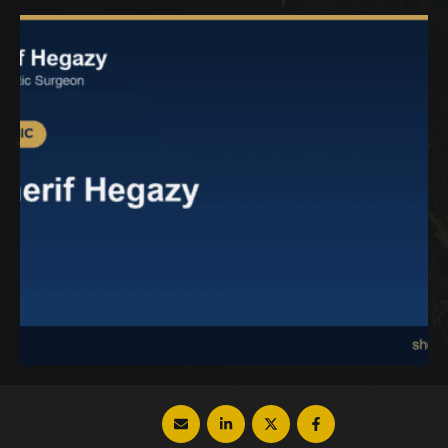
وتعليمات قبل وبعد وأهم الاستخدامات والفوائد
لحقن الدهون في الساقين فتابعي معنا عزيزتي
القارئة. حقن الدهون الذاتية في الساقين حقن
الدهون الذاتية …