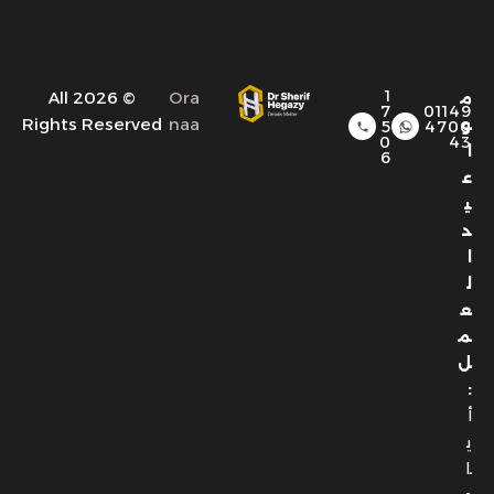
1
© 2026 All
Ora
م
7
01149
Rights Reserved
naa
و
5
4700
0
43
ا
6
ع
ي
د
ا
ل
ع
م
ل
:
أ
ي
ا