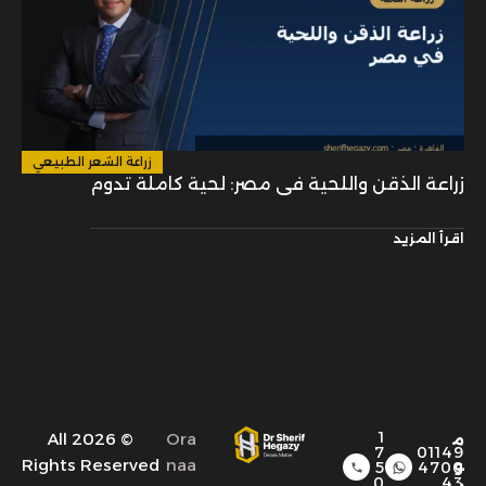
زراعة الشعر الطبيعي
زراعة الذقن واللحية في مصر: لحية كاملة تدوم
اقرأ المزيد
1
© 2026 All
Ora
م
7
01149
Rights Reserved
naa
و
5
4700
0
43