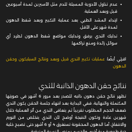
عدم تناول الأدوية المسيلة للدم مثل الأسبرين لمدة أسبوعين
قبل وبعد العملية.
ارتداء المشد الطبي بعد عملية التكبير وبعد شفط الدهون
لمدة شهر على الأقل.
تدليك الثدي برفق وتدليك مواضع شفط الدهون لطرد أي
سوائل زائدة ومنع تراكمها.
اقرئي أيضًا:
عمليات تكبير الثدي قبل وبعد ونتائج السيليكون وحقن
الدهون
نتائج حقن الدهون الذاتية للثدي
تظهر نتائج حقن دهون ذاتيه للصدر بعد مرور 6 أشهر في صورتها
المكتملة والنهائية، ففي البداية بعد انتهاء جلسة الحقن يكون الثدي
ضعف الحجم المطلوب تقريباً ثم يتعافى الثدي من أثر العملية خلال
شهرين عادة وتكون النتيجة أوضح لأن الثدي يتخلص من التورم
والانتفاخ، أما الدهون المحقونة تستغرق 4 أو 6 أشهر حتى تصبح خلية
حية طبيعية مرة أخرى والجسم يمتص النسبة المتبقية.