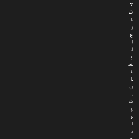
7
ش
ا
ر
ع
ا
ل
ب
س
ت
ا
ن
،
ش
ي
ر
ا
ت
و