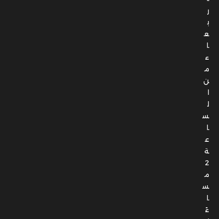
ر
ب
ع
ا
ء
م
ن
ا
ل
س
ا
ع
ة
2
م
س
ا
ءً