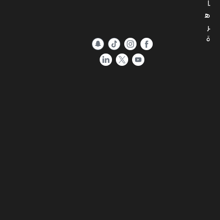
ا
ه
ر
ة