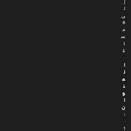
إ
ل
ى
6
م
س
ا
ءً
ا
ل
ع
ن
و
ا
ن
:
1