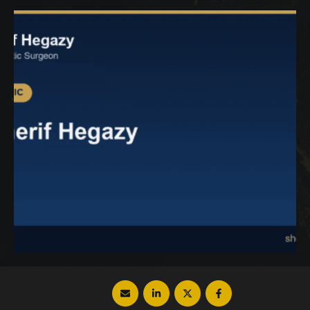
أسئلة باستمرار عن تفاصيلها سنقدم لكِ في
المقالة التالية أهم التفاصيل التي قد تدور في
ذهنك، فتابعي معنامن خلال …