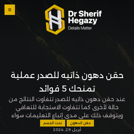
0 800
123
1234
OUR
LOCATI
ONS
حقن دهون ذاتيه للصدر عملية
تمنحك 5 فوائد
عند حقن دهون ذاتيه للصدر تتفاوت النتائج من
حالة لأخرى كما تتفاوت الاستجابة للتعافي
ويتوقف ذلك على مدى إتباع التعليمات سواء
قبل أو بعد العملية ولأن حقن الدهون للثدي
حقن الدهون
نحت الجسم
أبريل 29, 2024
عملية تجميلية تهم الكثير من السيدات ويطرحن