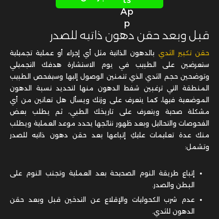
قبل وبعد حقن دهون ذاتيه للصدر
حقن تكبير الثدي
بالدهون الذاتية مثل أي إجراء أو عملية تجميلية
ستعرضين على الطبيب في يوم الاستشارة هدفك التجميلي
وتوضحين حجم الثدي الذي تتمنين الوصول إليها وسيفحص الطبيب
المنطقة التي ترغبين شفط الدهون منها لتحديد نسبة الدهون
الموضعية فيها، كما يتعرف على وزنك ويسأل هل تعانين من أي
مشكلة صحية ويتعرف على تاريخك الطبي، ثم يطلب بعض
الفحوصات والتحاليل وبعد ظهور نتائجها يحدد موعد العملية ويطلب
منك عدة تعليمات عليكِ إتباعها بعد حقن دهون ذاتيه للصدر
وتشمل:
إتباع طريقة النوم الصحيحة بعد العملية وتجنب النوم على
البطن والصدر.
عدم شرب الكحوليات والإقلاع عن التدخين قبل وبعد حقن
الدهون للثدي.