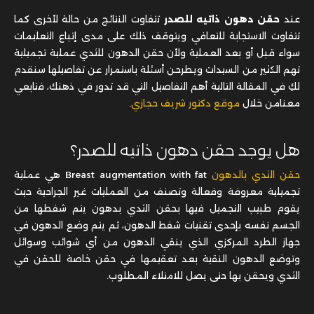
عند
حقن دهون ذاتيه للصدر
تتفاوت النتائج من حالة لأخرى كما
تتفاوت الاستجابة للتعافي ويتوقف ذلك على مدى إتباع التعليمات
سواء قبل أو بعد العملية ولأن حقن الدهون للثدي عملية تجميلية
تهم الكثير من السيدات ويطرحن أسئلة باستمرار عن تفاصيلها سنقدم
لكِ في المقالة التالية أهم التفاصيل التي قد تدور في ذهنك، فتابعي
معنامن خلال
موقع دكتور شريف حجازي
.
هل يوجد حقن دهون ذاتيه للصدر؟
حقن الثدي بالدهون
Breast augmentation with fat هي عملية
تجميلية معروفة وفعالة وتصنف من العمليات غير الجراحية حيث
يقوم طبيب التجميل فيها بحقن الثدي بدهون يتم شفطها من
الجسم نفسه بإحدى تقنيات شفط الدهون، ثم يتم وضع الدهون في
جهاز الطرد المركزي الذي ينقي الدهون من أي شوائب وسوائل
وتوضع الدهون النقية بعد تعقيمها في حقن خاصة للحقن في
الثدي ويحقن بها حتى يصل للامتلاء المطلوب.