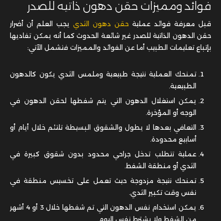
فوائد ومميزات حقن دهون ذاتيه للصدر
قبل معرفة فوائد عملية
حقن دهون الثدي
يجب العلم أن أضرار
حقن الدهون الذاتية للصدر غير شائعة الحدوث كما أنه يمكن تفاديها
بإتباع تعليمات الطبيب أما عن الفوائد والمميزات فتشمل الآتي:
تمنحك العملية نتيجة طبيعية وملمس الثدي يكون كالدهون
الطبيعية.
يمكن استغلال الدهون التي يتم شفطها لحقن الدهون في
الوجه أو المؤخرة.
التعافي بعدها لا يطول والشقوق البسيطة تلتئم خلال أيام أو
أسابيع محدودة.
عملية تتطلب تدخل جراحي محدود بدون شقوق كبيرة في
الثدي أو منطقة الشفط.
تمنحك نتيجة مزدوجة حيث تعمل على تخسيس منطقة في
نفس وقت تكبير الثدي.
يمكن استخدام نفس الدهون التي تم شفطها خلال 3 أو 4 أشهر
من الشفط ولا يشترط نفس اليوم.