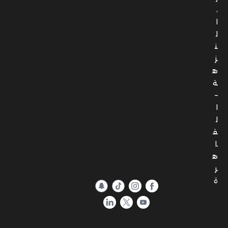
ة
–
ا
ل
ق
ا
ه
ر
ة