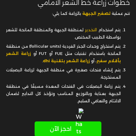
يتم استخدام
التخدير
لمنطقة الجبهة والمنطقة المانحة للشعر
بواسطة الطبيب المختص.
يتم استخراج وحدات الجذر الفردية (follicular units) من منطقة
المانحة باستخدام تقنيات مثل FUE أو FUT أو
زراعة الشعر
بأقلام سفير
، أو
زراعة الشعر بتقنية dhi
.
يتم إنشاء فتحات صغيرة في منطقة الجبهة لزراعة البصيلات
المستخرجة.
يتم زراعة البصيلات في الفتحات المعدة مسبقًا في منطقة
الجبهة بعناية وبالتوزيع المناسب وتؤخذ كل التدابير لضمان
الالتئام والتعافي السليم.
احجز الآن
كم تكلفة زراعة الشعر في مقدمة الرأس؟