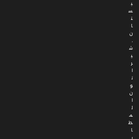
ش
ي
ر
ا
ت
و
ن
ا
ل
م
ط
ا
ر
،
ا
ل
ن
ز
ه