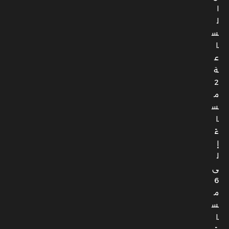
2
م
س
ا
ءً
إ
ل
ى
6
م
س
ا
ءً
ا
ل
ع
ن
و