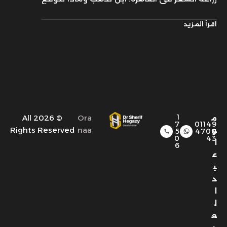
1
© 2026 All
Ora
م
7
01149
Rights Reserved
naa
و
5
4700
0
43
ا
6
ع
ي
د
ا
ل
ع
م
ل
:
أ
ي
ا
م