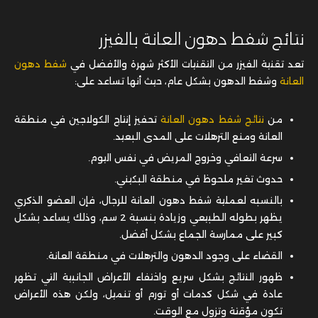
نتائج شفط دهون العانة بالفيزر
تعد تقنية الفيزر من التقنيات الأكثر شهرة والأفضل في
شفط دهون
العانة
وشفط الدهون بشكل عام، حيث أنها تساعد على:
من
نتائج شفط دهون العانة
تحفيز إنتاج الكولاجين في منطقة
العانة ومنع الترهلات على المدى البعيد.
سرعة التعافي وخروج المريض في نفس اليوم.
حدوث تغير ملحوظ في منطقة البكيني.
بالنسبه لعملية شفط دهون العانة للرجال، فإن العضو الذكري
يظهر بطوله الطبيعي وزيادة بنسبة 2 سم، وذلك يساعد بشكل
كبير على ممارسة الجماع بشكل أفضل.
القضاء على وجود الدهون والترهلات في منطقة العانة.
ظهور النتائج بشكل سريع واختفاء الأعراض الجانبية التي تظهر
عادة في شكل كدمات أو تورم أو تنميل، ولكن هذه الأعراض
تكون مؤقتة وتزول مع الوقت.