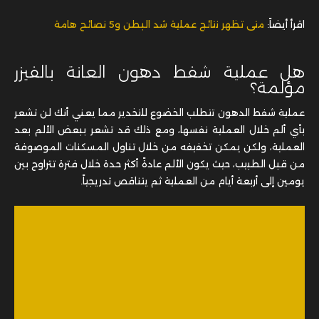
اقرأ أيضاً:
متى تظهر نتائج عملية شد البطن و5 نصائح هامة
هل عملية شفط دهون العانة بالفيزر
مؤلمة؟
عملية شفط الدهون تتطلب الخضوع للتخدير مما يعني أنك لن تشعر
بأي ألم خلال العملية نفسها، ومع ذلك قد تشعر ببعض الألم بعد
العملية، ولكن يمكن تخفيفه من خلال تناول المسكنات الموصوفة
من قبل الطبيب، حيث يكون الألم عادةً أكثر حدة خلال فترة تتراوح بين
يومين إلى أربعة أيام من العملية ثم يتناقص تدريجياً.