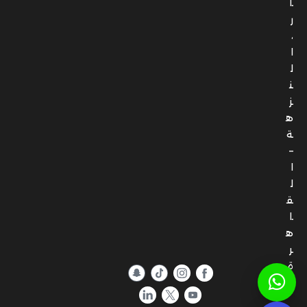
ا
ر
،
ا
ل
ن
ز
ه
ة
–
ا
ل
ق
ا
ه
ر
ة