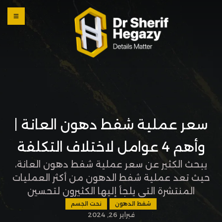
0 800
123
1234
OUR
LOCATI
ONS
سعر عملية شفط دهون العانة |
وأهم 4 عوامل لاختلاف التكلفة
يبحث الكثير عن سعر عملية شفط دهون العانة،
حيث تعد عملية شفط الدهون من أكثر العمليات
المنتشرة التي يلجأ إليها الكثيرون لتحسين
مظهرهم وزيادة الثقة بأنفسهم، ومن بين
شفط الدهون
نحت الجسم
فبراير 26, 2024
المناطق التي يرغب الكثير في تحسينها هي