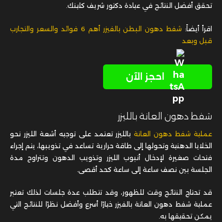
تحقق أفضل النتائج في عيادة دكتور شريف كلينك.
اقرأ أيضاً:
شفط دهون البطن بالفيزر أهم 6 فوائد والسعر والتجارب
قبل وبعد
احجز الآن
شفط دهون العانة بالليزر
عملية شفط دهون العانة
بالليزر تعتمد على توجيه أشعة الليزر نحو
الخلايا الدهنية وتحولها إلى طاقة حرارية تساعد في تذويبها، يتم إجراء
فتحات صغيرة لإدخال أنبوب الليزر وتذويب الدهون وتتراوح مدة
الجلسة بين نصف ساعة إلى ساعة كحد أقصى.
قد تحتاج النتائج وقت للظهور، وقد تتطلب عدة جلسات لذلك تعتبر
عملية شفط دهون العانة بالفيزر خيارًا أسرع وأفضل نظرًا للنتائج التي
يمكن تحقيقها به.