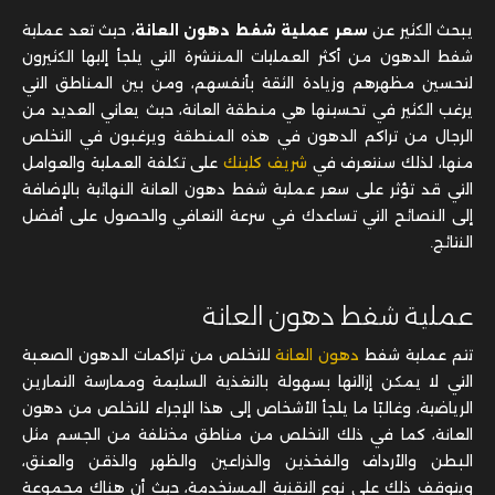
يبحث الكثير عن
سعر عملية شفط دهون العانة
، حيث تعد عملية
شفط الدهون من أكثر العمليات المنتشرة التي يلجأ إليها الكثيرون
لتحسين مظهرهم وزيادة الثقة بأنفسهم، ومن بين المناطق التي
يرغب الكثير في تحسينها هي منطقة العانة، حيث يعاني العديد من
الرجال من تراكم الدهون في هذه المنطقة ويرغبون في التخلص
منها، لذلك سنتعرف في
شريف كلينك
على تكلفة العملية والعوامل
التي قد تؤثر على سعر عملية شفط دهون العانة النهائية بالإضافة
إلى النصائح التي تساعدك في سرعة التعافي والحصول على أفضل
النتائج.
عملية شفط دهون العانة
تتم عملية شفط
دهون العانة
للتخلص من تراكمات الدهون الصعبة
التي لا يمكن إزالتها بسهولة بالتغذية السليمة وممارسة التمارين
الرياضية، وغالبًا ما يلجأ الأشخاص إلى هذا الإجراء للتخلص من دهون
العانة، كما في ذلك التخلص من مناطق مختلفة من الجسم مثل
البطن والأرداف والفخذين والذراعين والظهر والذقن والعنق،
ويتوقف ذلك على نوع التقنية المستخدمة، حيث أن هناك مجموعة