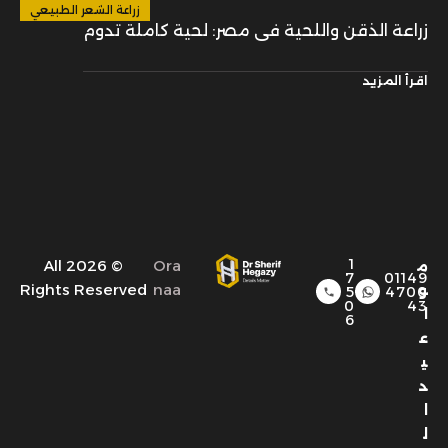
زراعة الشعر الطبيعي
زراعة الذقن واللحية في مصر: لحية كاملة تدوم
اقرأ المزيد
1
© 2026 All
Ora
م
7
01149
Rights Reserved
naa
و
5
4700
0
43
ا
6
ع
ي
د
ا
ل