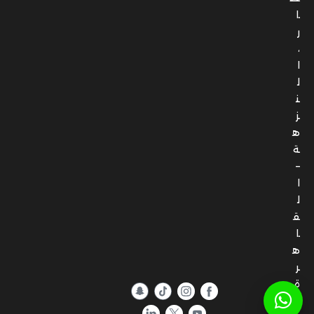
ا
ر
،
ا
ل
ن
ز
ه
ة
–
ا
ل
ق
ا
ه
ر
ة