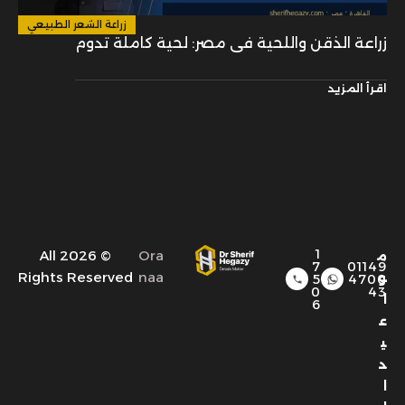
زراعة الشعر الطبيعي
زراعة الذقن واللحية في مصر: لحية كاملة تدوم
اقرأ المزيد
1
© 2026 All
Ora
م
7
01149
Rights Reserved
naa
و
5
4700
0
43
ا
6
ع
ي
د
ا