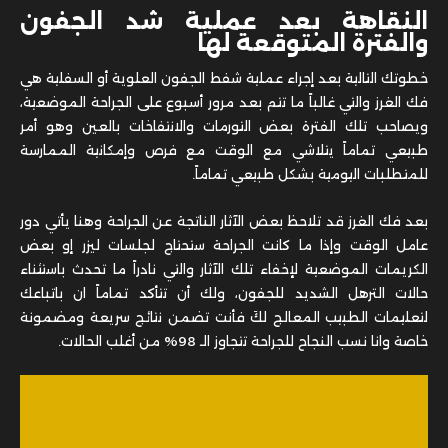
النقاهة بعد عملية شد الجفون
والفترة المتوقعة لها
خطوتك التالية بعد إجراء عملية شفط الجفون العلوية أو السفلية هي
فك الغرز والتي غالباً ما تتم بعد مرور أسبوع على الجراحة الموضعية،
ويصاحب تلك الفترة بعض التورمات والانتفاخات بالعين وهو أمر
طبيعي تماماً يتلاشي مع الوقت مع فرص وإمكانية الممارسة
للمتطلبات اليومية بشكل طبيعي تماماً.
بعد فك الغرز قد تلاحظ بعض الآثار الناتجة عن الجراحة وهنا يأتي دور
عامل الوقت وإذا ما كانت الجراحة ستحتاج لجلسات ليزر إو بعض
الكريمات الموضعية لإخفاء تلك الآثار والتي نادراً ما تحدث باستثناء
حالات الترهل الشديد للجفون، ولك أن تتأكد تماماً ان باتباعك
لتعليمات الطبيب المعالج لكَ فأنت تضمن نتائج سريعة ومضمونة
خاصة وانا نسب النجاح للجراحة تتجاوز الـ 98% من أغلب الحالات.