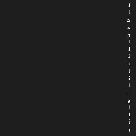
ل
أ
ح
د
و
ا
ل
ث
ل
ا
ث
ا
ء
و
ا
ل
أ
ر