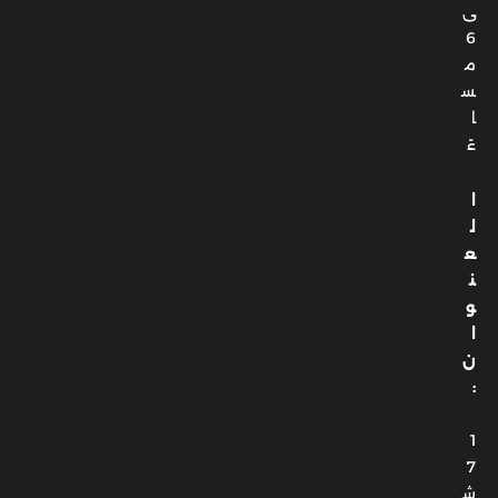
ى
6
م
س
ا
ءً
ا
ل
ع
ن
و
ا
ن
:
1
7
ش