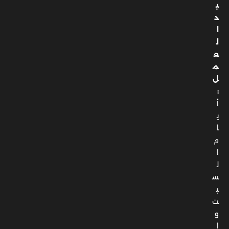
ي
د
ا
ل
ع
م
ل
:
أ
ي
ا
م
ا
ل
س
ب
ت
و
ا