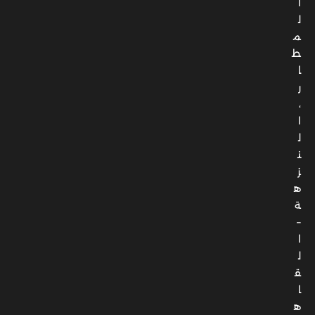
ا
ل
م
ط
ا
ر
،
ا
ل
ن
ز
ه
ة
–
ا
ل
ق
ا
ه