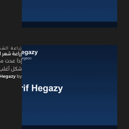
زراعة الشع
زراعة شعر ال
شكل أغلب 
Hegazy
by 