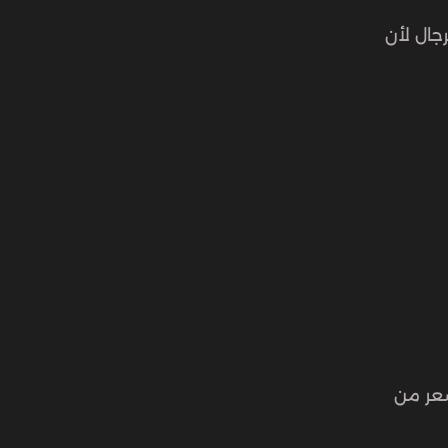
جال لأن
شعر من