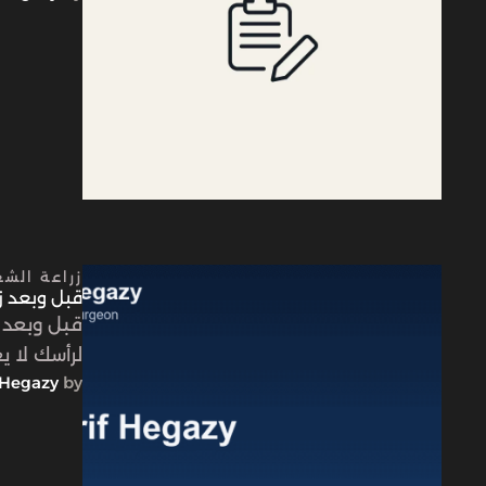
زراعة الشع
قبل وبعد زر
قبل وبعد 
لرأسك لا ي
Hegazy
by 